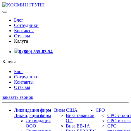
Блог
Сотрудники
Контакты
Отзывы
Калуга
8 (800) 555-83-54
Калуга
Блог
Сотрудники
Контакты
Отзывы
заказать звонок
Ликвидация фирм
Визы США
СРО
Ликвидация фирм
Виза талантов
СРО строит
Ликвидация
О-1
СРО изыск
ООО
Виза EB-1A
СРО