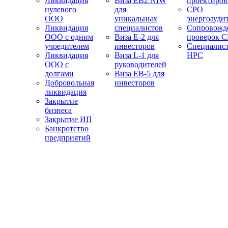
Ликвидация
Виза EB2 NIW
проектиро
нулевого
для
СРО
ООО
уникальных
энергоауди
Ликвидация
специалистов
Сопровожд
ООО с одним
Виза E-2 для
проверок 
учредителем
инвесторов
Специалис
Ликвидация
Виза L-1 для
НРС
ООО с
руководителей
долгами
Виза EB-5 для
Добровольная
инвесторов
ликвидация
Закрытие
бизнеса
Закрытие ИП
Банкротство
предприятий