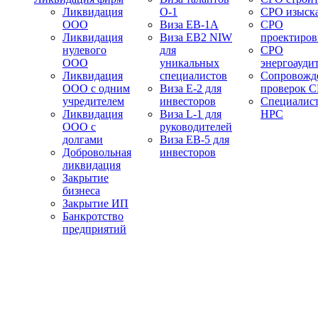
Ликвидация
О-1
СРО изыск
ООО
Виза EB-1A
СРО
Ликвидация
Виза EB2 NIW
проектиро
нулевого
для
СРО
ООО
уникальных
энергоауди
Ликвидация
специалистов
Сопровожд
ООО с одним
Виза E-2 для
проверок 
учредителем
инвесторов
Специалис
Ликвидация
Виза L-1 для
НРС
ООО с
руководителей
долгами
Виза EB-5 для
Добровольная
инвесторов
ликвидация
Закрытие
бизнеса
Закрытие ИП
Банкротство
предприятий