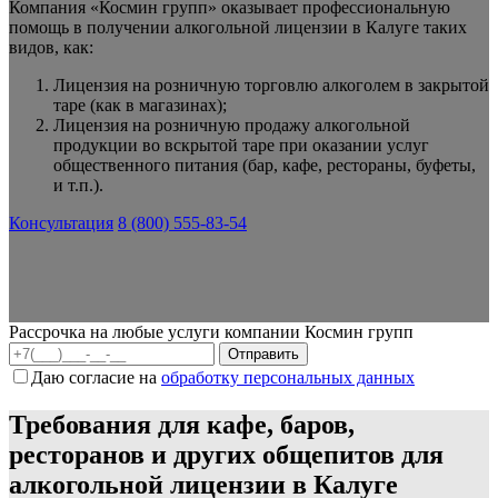
Компания «Космин групп» оказывает профессиональную
помощь в получении алкогольной лицензии в Калуге таких
видов, как:
Лицензия на розничную торговлю алкоголем
в закрытой
таре (как в магазинах);
Лицензия на розничную продажу алкогольной
продукции во вскрытой таре при оказании услуг
общественного питания (бар, кафе, рестораны, буфеты,
и т.п.).
Консультация
8 (800) 555-83-54
Рассрочка на любые услуги компании Космин групп
Даю согласие на
обработку персональных данных
Требования для кафе, баров,
ресторанов и других общепитов для
алкогольной лицензии в Калуге