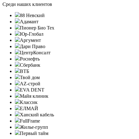
Среди наших клиентов
88 Невский
Адамант
Пионер Био Тех
Юр-Глобал
Аргумент
Дари Право
ЦентрКонсалт
Роснефть
Сбербанк
ВТБ
Твой дом
AZ-строй
EVA DENT
Майя клиник
Классик
ЕЛМАЙ
Ханский кабель
FullFrame
Жилье-групп
Первый тайм