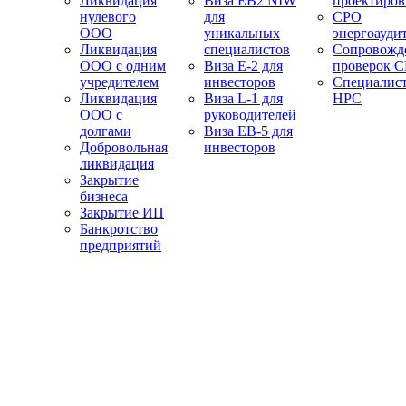
Ликвидация
Виза EB2 NIW
проектиро
нулевого
для
СРО
ООО
уникальных
энергоауди
Ликвидация
специалистов
Сопровожд
ООО с одним
Виза E-2 для
проверок 
учредителем
инвесторов
Специалис
Ликвидация
Виза L-1 для
НРС
ООО с
руководителей
долгами
Виза EB-5 для
Добровольная
инвесторов
ликвидация
Закрытие
бизнеса
Закрытие ИП
Банкротство
предприятий