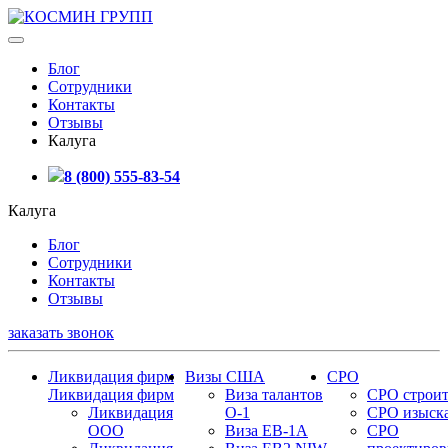
Блог
Сотрудники
Контакты
Отзывы
Калуга
8 (800) 555-83-54
Калуга
Блог
Сотрудники
Контакты
Отзывы
заказать звонок
Ликвидация фирм
Визы США
СРО
Ликвидация фирм
Виза талантов
СРО строит
Ликвидация
О-1
СРО изыск
ООО
Виза EB-1A
СРО