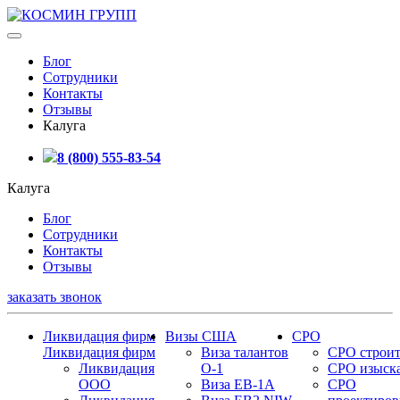
Блог
Сотрудники
Контакты
Отзывы
Калуга
8 (800) 555-83-54
Калуга
Блог
Сотрудники
Контакты
Отзывы
заказать звонок
Ликвидация фирм
Визы США
СРО
Ликвидация фирм
Виза талантов
СРО строит
Ликвидация
О-1
СРО изыск
ООО
Виза EB-1A
СРО