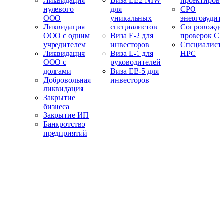
Ликвидация
Виза EB2 NIW
проектиро
нулевого
для
СРО
ООО
уникальных
энергоауди
Ликвидация
специалистов
Сопровожд
ООО с одним
Виза E-2 для
проверок 
учредителем
инвесторов
Специалис
Ликвидация
Виза L-1 для
НРС
ООО с
руководителей
долгами
Виза EB-5 для
Добровольная
инвесторов
ликвидация
Закрытие
бизнеса
Закрытие ИП
Банкротство
предприятий