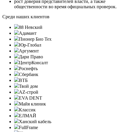
рост доверия представителей власти, а также
общественности во время официальных проверок.
Среди наших клиентов
88 Невский
Адамант
Пионер Био Тех
Юр-Глобал
Аргумент
Дари Право
ЦентрКонсалт
Роснефть
Сбербанк
ВТБ
Твой дом
AZ-строй
EVA DENT
Майя клиник
Классик
ЕЛМАЙ
Ханский кабель
FullFrame