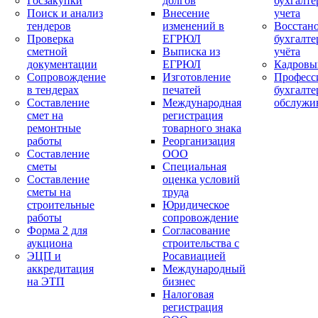
Госзакупки
долгов
бухгалте
Поиск и анализ
Внесение
учета
тендеров
изменений в
Восстан
Проверка
ЕГРЮЛ
бухгалте
сметной
Выписка из
учёта
документации
ЕГРЮЛ
Кадровы
Сопровождение
Изготовление
Професс
в тендерах
печатей
бухгалте
Составление
Международная
обслужи
смет на
регистрация
ремонтные
товарного знака
работы
Реорганизация
Составление
ООО
сметы
Специальная
Составление
оценка условий
сметы на
труда
строительные
Юридическое
работы
сопровождение
Форма 2 для
Согласование
аукциона
строительства с
ЭЦП и
Росавиацией
аккредитация
Международный
на ЭТП
бизнес
Налоговая
регистрация