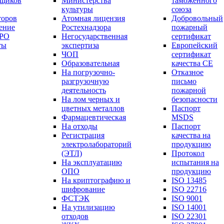
вщиков
Министерства
таможенного
культуры
союза
торов
Атомная лицензия
Добровольный
ение
Ростехнадзора
пожарный
СРО
Негосударственная
сертификат
ты
экспертиза
Европейский
ЧОП
сертификат
Образовательная
качества СЕ
На погрузочно-
Отказное
разгрузочную
письмо
деятельность
пожарной
На лом черных и
безопасности
цветных металлов
Паспорт
Фармацевтическая
МSDS
На отходы
Паспорт
Регистрация
качества на
электролабораторий
продукцию
(ЭТЛ)
Протокол
На эксплуатацию
испытания на
ОПО
продукцию
На криптографию и
ISO 13485
шифрование
ISO 22716
ФСТЭК
ISO 9001
На утилизацию
ISO 14001
отходов
ISO 22301