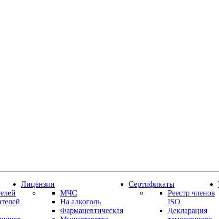
Лицензии
Сертификаты
елей
МЧС
Реестр членов
ателей
На алкоголь
ISO
Фармацевтическая
Декларация