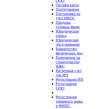
ООО
Онлайн касса
Патентование
Постановка на
учет НВОС
Продажа
готовых фирм
Юридические
адреса
Юридическое
обслуживание
Банкротство
физических лиц
Разрешение на
строительство
ИЖС
Расчетный счет
для ИП
Регистрация ИП
Регистрация
ООО
Регистрация
товарного знака
в ФИПС