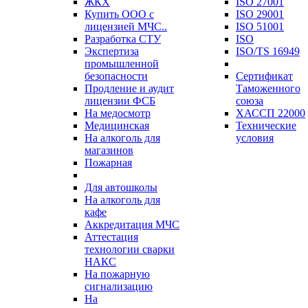
ЖКХ
ISO 27001
Купить ООО с
ISO 29001
лицензией МЧС..
ISO 51001
Разработка СТУ
ISO
Экспертиза
ISO/TS 16949
промышленной
безопасности
Сертификат
Продление и аудит
Таможенного
лицензии ФСБ
союза
На медосмотр
ХАССП 22000
Медицинская
Технические
На алкоголь для
условия
магазинов
Пожарная
Для автошколы
На алкоголь для
кафе
Аккредитация МЧС
Аттестация
технологии сварки
НАКС
На пожарную
сигнализацию
На