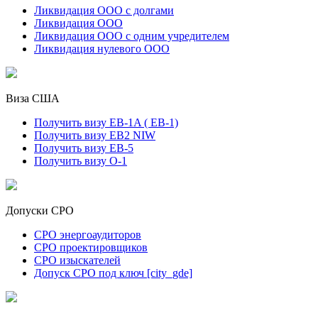
Ликвидация ООО с долгами
Ликвидация ООО
Ликвидация ООО с одним учредителем
Ликвидация нулевого ООО
Виза США
Получить визу EB-1A ( ЕB-1)
Получить визу EB2 NIW
Получить визу EB-5
Получить визу O-1
Допуски СРО
СРО энергоаудиторов
СРО проектировщиков
СРО изыскателей
Допуск СРО под ключ [city_gde]