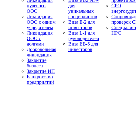
Ликвидация
Виза EB2 NIW
проектиро
нулевого
для
СРО
ООО
уникальных
энергоауди
Ликвидация
специалистов
Сопровожд
ООО с одним
Виза E-2 для
проверок 
учредителем
инвесторов
Специалис
Ликвидация
Виза L-1 для
НРС
ООО с
руководителей
долгами
Виза EB-5 для
Добровольная
инвесторов
ликвидация
Закрытие
бизнеса
Закрытие ИП
Банкротство
предприятий