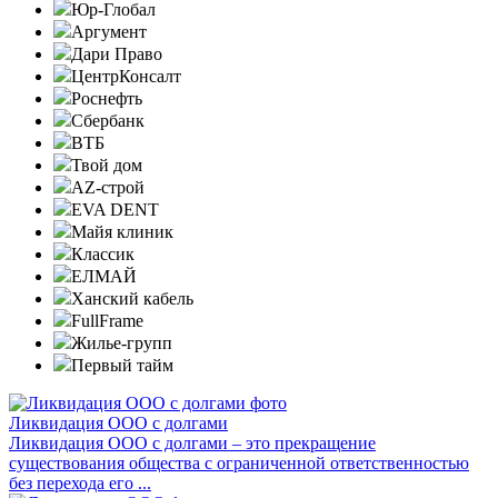
Юр-Глобал
Аргумент
Дари Право
ЦентрКонсалт
Роснефть
Сбербанк
ВТБ
Твой дом
AZ-строй
EVA DENT
Майя клиник
Классик
ЕЛМАЙ
Ханский кабель
FullFrame
Жилье-групп
Первый тайм
Ликвидация ООО с долгами
Ликвидация ООО с долгами – это прекращение
существования общества с ограниченной ответственностью
без перехода его ...