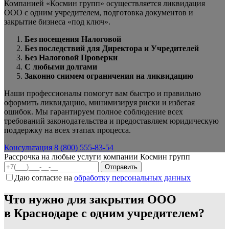
Компанией «Космин групп» осуществляется ликвидация
ООО с одним учредителем, подготовка документов и
закрытие бизнеса «под ключ».
Без посещения Налоговой
Без последствий для Директора и Учредителей
Без Налоговой Проверки
С любыми долгами
Законно снимем ограничения на ликвидацию
Наши профессионалы помогут вам быстро и правильно
оформить ликвидацию, минимизируя риски и избегая
ошибок. Мы гарантируем полное соблюдение всех
требований законодательства и предоставляем юридическую
поддержку на всех этапах процесса.
Консультация
8 (800) 555-83-54
Рассрочка на любые услуги компании Космин групп
Даю согласие на
обработку персональных данных
Что нужно для закрытия ООО
в Краснодаре с одним учредителем?