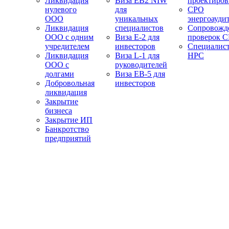
Ликвидация
Виза EB2 NIW
проектиро
нулевого
для
СРО
ООО
уникальных
энергоауди
Ликвидация
специалистов
Сопровожд
ООО с одним
Виза E-2 для
проверок 
учредителем
инвесторов
Специалис
Ликвидация
Виза L-1 для
НРС
ООО с
руководителей
долгами
Виза EB-5 для
Добровольная
инвесторов
ликвидация
Закрытие
бизнеса
Закрытие ИП
Банкротство
предприятий