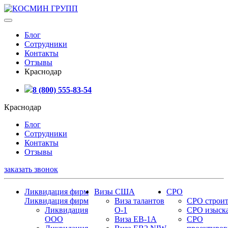
Блог
Сотрудники
Контакты
Отзывы
Краснодар
8 (800) 555-83-54
Краснодар
Блог
Сотрудники
Контакты
Отзывы
заказать звонок
Ликвидация фирм
Визы США
СРО
Ликвидация фирм
Виза талантов
СРО строит
Ликвидация
О-1
СРО изыск
ООО
Виза EB-1A
СРО