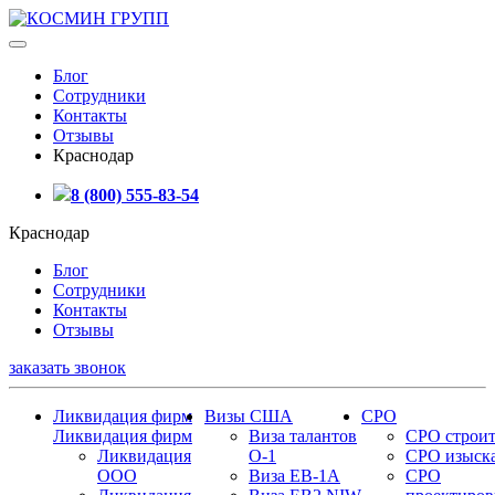
Блог
Сотрудники
Контакты
Отзывы
Краснодар
8 (800) 555-83-54
Краснодар
Блог
Сотрудники
Контакты
Отзывы
заказать звонок
Ликвидация фирм
Визы США
СРО
Ликвидация фирм
Виза талантов
СРО строит
Ликвидация
О-1
СРО изыск
ООО
Виза EB-1A
СРО