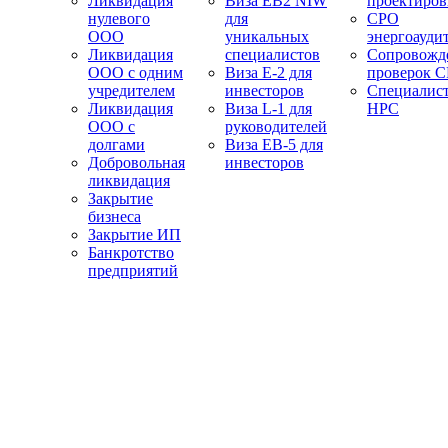
Ликвидация
Виза EB2 NIW
проектиро
нулевого
для
СРО
ООО
уникальных
энергоауди
Ликвидация
специалистов
Сопровожд
ООО с одним
Виза E-2 для
проверок 
учредителем
инвесторов
Специалис
Ликвидация
Виза L-1 для
НРС
ООО с
руководителей
долгами
Виза EB-5 для
Добровольная
инвесторов
ликвидация
Закрытие
бизнеса
Закрытие ИП
Банкротство
предприятий