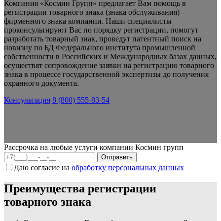
Компания «Космин Групп» предлагает Вам помощь в
регистрации товарного знака (знака обслуживания) –
фирменного знака компании. Наши специалисты
проконсультируют Вас по порядку регистрации, помогут
разработать товарный знак, проведут патентный поиск на
новизну по БД Федерального института промышленной
собственности в Российских и Международных базах данных,
осуществят сопровождение заявки на регистрацию товарного
знака в процессе государственной экспертизы до получения
охранного документа.
Консультация
8 (800) 555-83-54
Рассрочка на любые услуги компании Космин групп
Даю согласие на
обработку персональных данных
Преимущества регистрации
товарного знака