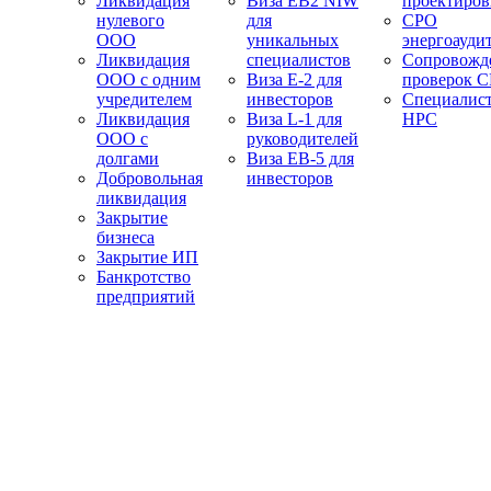
Ликвидация
Виза EB2 NIW
проектиро
нулевого
для
СРО
ООО
уникальных
энергоауди
Ликвидация
специалистов
Сопровожд
ООО с одним
Виза E-2 для
проверок 
учредителем
инвесторов
Специалис
Ликвидация
Виза L-1 для
НРС
ООО с
руководителей
долгами
Виза EB-5 для
Добровольная
инвесторов
ликвидация
Закрытие
бизнеса
Закрытие ИП
Банкротство
предприятий