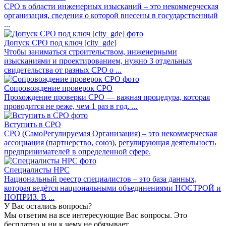
СРО в области инженерных изысканий – это некоммерческая
организация, сведения о которой внесены в государственный
...
Допуск СРО под ключ [city_gde]
Чтобы заниматься строительством, инженерными
изысканиями и проектированием, нужно 3 отдельных
свидетельства от разных СРО о ...
Сопровождение проверок СРО
Прохождение проверки СРО — важная процедура, которая
проводится не реже, чем 1 раз в год. ...
Вступить в СРО
СРО (СамоРегулируемая Организация) – это некоммерческая
ассоциация (партнерство, союз), регулирующая деятельность
предпринимателей в определенной сфере.
Специалисты НРС
Национальный реестр специалистов – это база данных,
которая ведётся национальными объединениями НОСТРОЙ и
НОПРИЗ. В ...
У Вас остались вопросы?
Мы ответим на все интересующие Вас вопросы. Это
бесплатно и ни к чему не обязывает