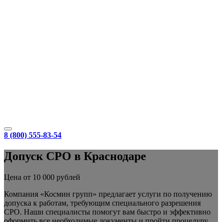
8 (800) 555-83-54
Допуск СРО в Краснодаре
Цена от 10 000 рублей
Компания «Космин групп» предлагает услуги по получению
допуска к работам, требующим специального разрешения
СРО. Наши специалисты помогут вам быстро и эффективно
оформить все необходимые документы и пройти процедуру