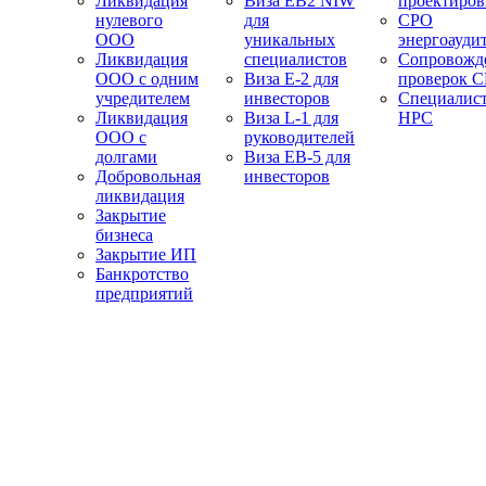
Ликвидация
Виза EB2 NIW
проектиро
нулевого
для
СРО
ООО
уникальных
энергоауди
Ликвидация
специалистов
Сопровожд
ООО с одним
Виза E-2 для
проверок 
учредителем
инвесторов
Специалис
Ликвидация
Виза L-1 для
НРС
ООО с
руководителей
долгами
Виза EB-5 для
Добровольная
инвесторов
ликвидация
Закрытие
бизнеса
Закрытие ИП
Банкротство
предприятий