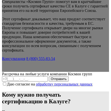
Специалисты «Космин Групп» помогут вам в кратчайшие
сроки получить сертификат качества CE в Калуге с гарантией
принятия его на всей территории Европейского Союза.
Этот сертификат доказывает, что ваш продукт соответствует
стандартам безопасности и качества, требуемым в ЕС.
Получение сертификата открывает двери на многие рынки
Европы и повышает доверие потребителей к вашей
продукции. Наша компания обеспечивает быстрое и
профессиональное оформление документов, а также
консультации по всем вопросам, связанным с получением
сертификата.
Консультация
8 (800) 555-83-54
Рассрочка на любые услуги компании Космин групп
Даю согласие на
обработку персональных данных
Кому нужно получать
сертификацию в Калуге?