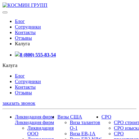
Блог
Сотрудники
Контакты
Отзывы
Калуга
8 (800) 555-83-54
Калуга
Блог
Сотрудники
Контакты
Отзывы
заказать звонок
Ликвидация фирм
Визы США
СРО
Ликвидация фирм
Виза талантов
СРО строит
Ликвидация
О-1
СРО изыск
ООО
Виза EB-1A
СРО