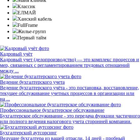
Майя клиник
Классик
ЕЛМАЙ
Ханский кабель
FullFrame
Жилье-групп
Первый тайм
Кадровый учёт
Кадровый учет (делопроизводство) — это комплекс процессов и
мер, связанных с регламентированием трудовых отношений
между ...
Ведение бухгалтерского учета
Ведение бухгалтерского учёта - это постановка, восстановление,
текущее обслуживание учетных процессов в организации или
на ...
Профессиональное бухгалтерское обслуживание
Бухгалтерское обслуживание - это передача функции частичного
или полного ведения налогового учета сторонней компании.
Бухгалтерский аутсорсинг
Ведущие бухгалтера из вашей отрасли. 14 дней - пробный