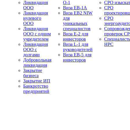
Ликвидация
О-1
СРО изыска
ООО
Виза EB-1A
СРО
Ликвидация
Виза EB2 NIW
проектиров
нулевого
для
СРО
ООО
уникальных
энергоаудит
Ликвидация
специалистов
Сопровожде
ООО с одним
Виза E-2 для
проверок С
учредителем
инвесторов
Специалист
Ликвидация
Виза L-1 для
НРС
ООО с
руководителей
долгами
Виза EB-5 для
Добровольная
инвесторов
ликвидация
Закрытие
бизнеса
Закрытие ИП
Банкротство
предприятий