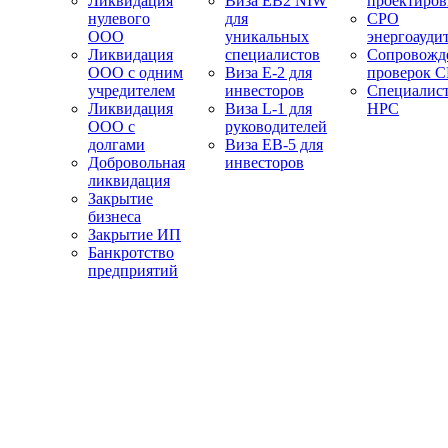
Ликвидация
Виза EB2 NIW
проектиро
нулевого
для
СРО
ООО
уникальных
энергоауди
Ликвидация
специалистов
Сопровожд
ООО с одним
Виза E-2 для
проверок 
учредителем
инвесторов
Специалис
Ликвидация
Виза L-1 для
НРС
ООО с
руководителей
долгами
Виза EB-5 для
Добровольная
инвесторов
ликвидация
Закрытие
бизнеса
Закрытие ИП
Банкротство
предприятий