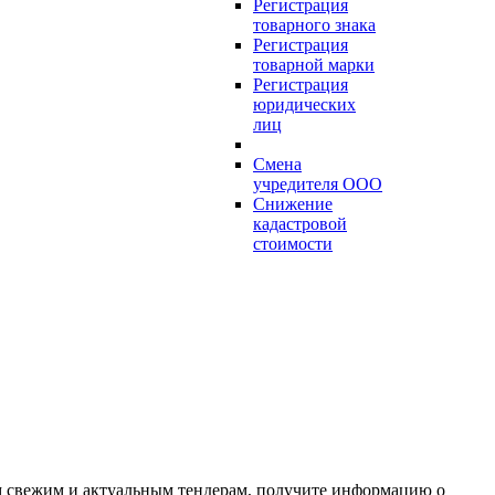
Регистрация
товарного знака
Регистрация
товарной марки
Регистрация
юридических
лиц
Смена
учредителя ООО
Снижение
кадастровой
стоимости
ым свежим и актуальным тендерам, получите информацию о