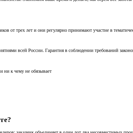
иков от трех лет и они регулярно принимают участие в темати
ятиями всей России. Гарантия в соблюдении требований законо
и ни к чему не обязывает
уге?
ндеров: заказчик объединяет в один лот два несовместимых про