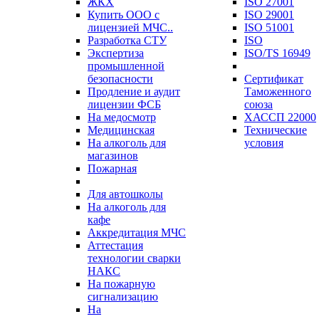
ЖКХ
ISO 27001
Купить ООО с
ISO 29001
лицензией МЧС..
ISO 51001
Разработка СТУ
ISO
Экспертиза
ISO/TS 16949
промышленной
безопасности
Сертификат
Продление и аудит
Таможенного
лицензии ФСБ
союза
На медосмотр
ХАССП 22000
Медицинская
Технические
На алкоголь для
условия
магазинов
Пожарная
Для автошколы
На алкоголь для
кафе
Аккредитация МЧС
Аттестация
технологии сварки
НАКС
На пожарную
сигнализацию
На