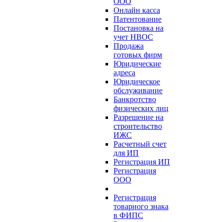
ООО
Онлайн касса
Патентование
Постановка на
учет НВОС
Продажа
готовых фирм
Юридические
адреса
Юридическое
обслуживание
Банкротство
физических лиц
Разрешение на
строительство
ИЖС
Расчетный счет
для ИП
Регистрация ИП
Регистрация
ООО
Регистрация
товарного знака
в ФИПС