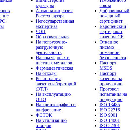
вщиков
Министерства
таможенного
культуры
союза
торов
Атомная лицензия
Добровольный
ение
Ростехнадзора
пожарный
СРО
Негосударственная
сертификат
ты
экспертиза
Европейский
ЧОП
сертификат
Образовательная
качества СЕ
На погрузочно-
Отказное
разгрузочную
письмо
деятельность
пожарной
На лом черных и
безопасности
цветных металлов
Паспорт
Фармацевтическая
МSDS
На отходы
Паспорт
Регистрация
качества на
электролабораторий
продукцию
(ЭТЛ)
Протокол
На эксплуатацию
испытания на
ОПО
продукцию
На криптографию и
ISO 13485
шифрование
ISO 22716
ФСТЭК
ISO 9001
На утилизацию
ISO 14001
отходов
ISO 22301