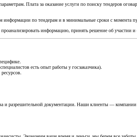
араметрам. Плата за оказание услуги по поиску тендеров оговар
ум информации по тендерам и в минимальные сроки с момента п
 проанализировать информацию, принять решение об участии и 
пецифике.
пециалистов есть опыт работы у госзаказчика).
 ресурсов.
ва и разрешительной документации. Наши клиенты — компании и
нсисты. Экономим ваше время и деньги, мы берем все заботы н