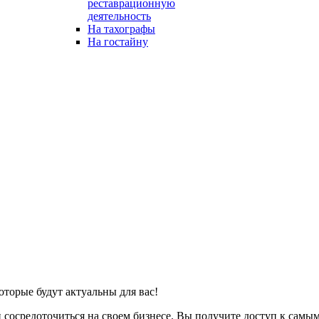
реставрационную
деятельность
На тахографы
На гостайну
оторые будут актуальны для вас!
 сосредоточиться на своем бизнесе. Вы получите доступ к сам