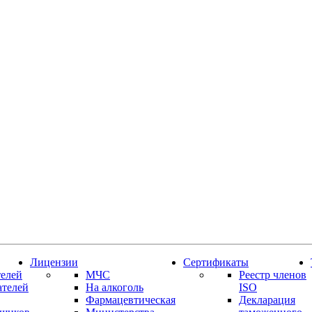
Лицензии
Сертификаты
елей
МЧС
Реестр членов
ателей
На алкоголь
ISO
Фармацевтическая
Декларация