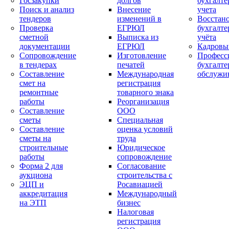
Госзакупки
долгов
бухгалте
Поиск и анализ
Внесение
учета
тендеров
изменений в
Восстан
Проверка
ЕГРЮЛ
бухгалте
сметной
Выписка из
учёта
документации
ЕГРЮЛ
Кадровы
Сопровождение
Изготовление
Професс
в тендерах
печатей
бухгалте
Составление
Международная
обслужи
смет на
регистрация
ремонтные
товарного знака
работы
Реорганизация
Составление
ООО
сметы
Специальная
Составление
оценка условий
сметы на
труда
строительные
Юридическое
работы
сопровождение
Форма 2 для
Согласование
аукциона
строительства с
ЭЦП и
Росавиацией
аккредитация
Международный
на ЭТП
бизнес
Налоговая
регистрация