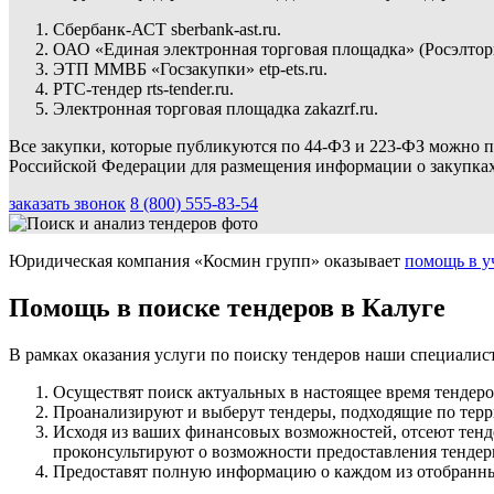
Сбербанк-АСТ sberbank-ast.ru.
ОАО «Единая электронная торговая площадка» (Росэлторг) e
ЭТП ММВБ «Госзакупки» etp-ets.ru.
РТС-тендер rts-tender.ru.
Электронная торговая площадка zakazrf.ru.
Все закупки, которые публикуются по 44-ФЗ и 223-ФЗ можно 
Российской Федерации для размещения информации о закупка
заказать звонок
8 (800) 555-83-54
Юридическая компания «Космин групп» оказывает
помощь в у
Помощь в поиске тендеров в Калуге
В рамках оказания услуги по поиску тендеров наши специалис
Осуществят поиск актуальных в настоящее время тендеро
Проанализируют и выберут тендеры, подходящие по тер
Исходя из ваших финансовых возможностей, отсеют тенд
проконсультируют о возможности предоставления тендерн
Предоставят полную информацию о каждом из отобранны