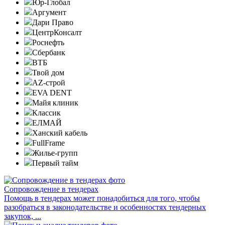
Юр-Глобал
Аргумент
Дари Право
ЦентрКонсалт
Роснефть
Сбербанк
ВТБ
Твой дом
AZ-строй
EVA DENT
Майя клиник
Классик
ЕЛМАЙ
Ханский кабель
FullFrame
Жилье-групп
Первый тайм
Сопровождение в тендерах
Помощь в тендерах может понадобиться для того, чтобы
разобраться в законодательстве и особенностях тендерных
закупок, ...