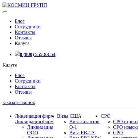
Блог
Сотрудники
Контакты
Отзывы
Калуга
8 (800) 555-83-54
Калуга
Блог
Сотрудники
Контакты
Отзывы
заказать звонок
Ликвидация фирм
Визы США
СРО
Ликвидация фирм
Виза талантов
СРО строит
Ликвидация
О-1
СРО изыск
ООО
Виза EB-1A
СРО