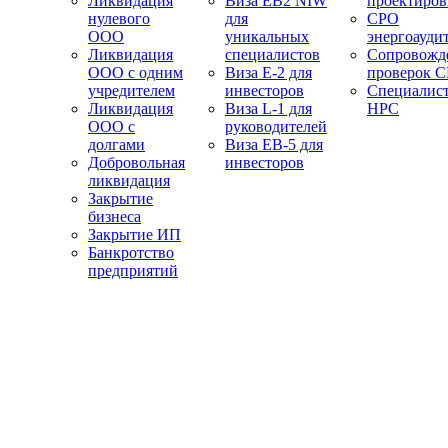
Ликвидация
Виза EB2 NIW
проектиро
нулевого
для
СРО
ООО
уникальных
энергоауди
Ликвидация
специалистов
Сопровожд
ООО с одним
Виза E-2 для
проверок 
учредителем
инвесторов
Специалис
Ликвидация
Виза L-1 для
НРС
ООО с
руководителей
долгами
Виза EB-5 для
Добровольная
инвесторов
ликвидация
Закрытие
бизнеса
Закрытие ИП
Банкротство
предприятий