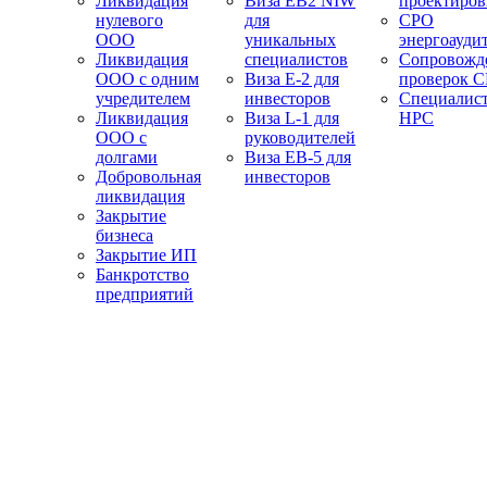
Ликвидация
Виза EB2 NIW
проектиро
нулевого
для
СРО
ООО
уникальных
энергоауди
Ликвидация
специалистов
Сопровожд
ООО с одним
Виза E-2 для
проверок 
учредителем
инвесторов
Специалис
Ликвидация
Виза L-1 для
НРС
ООО с
руководителей
долгами
Виза EB-5 для
Добровольная
инвесторов
ликвидация
Закрытие
бизнеса
Закрытие ИП
Банкротство
предприятий