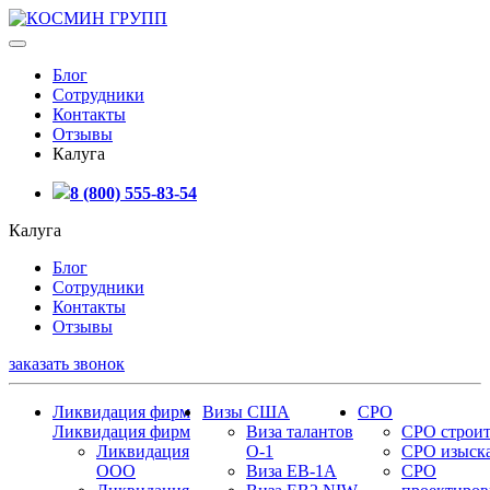
Блог
Сотрудники
Контакты
Отзывы
Калуга
8 (800) 555-83-54
Калуга
Блог
Сотрудники
Контакты
Отзывы
заказать звонок
Ликвидация фирм
Визы США
СРО
Ликвидация фирм
Виза талантов
СРО строит
Ликвидация
О-1
СРО изыск
ООО
Виза EB-1A
СРО