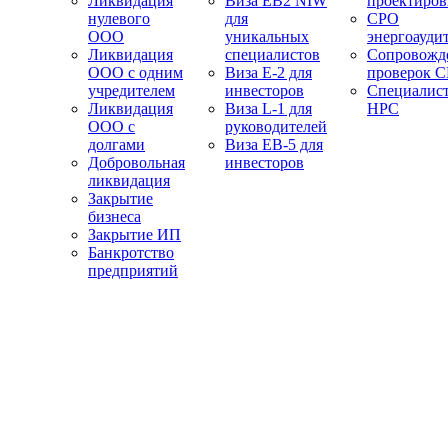
Ликвидация
Виза EB2 NIW
проектиро
нулевого
для
СРО
ООО
уникальных
энергоауди
Ликвидация
специалистов
Сопровожд
ООО с одним
Виза E-2 для
проверок 
учредителем
инвесторов
Специалис
Ликвидация
Виза L-1 для
НРС
ООО с
руководителей
долгами
Виза EB-5 для
Добровольная
инвесторов
ликвидация
Закрытие
бизнеса
Закрытие ИП
Банкротство
предприятий