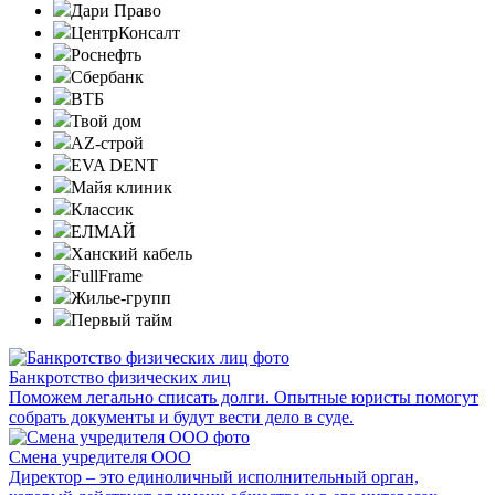
Дари Право
ЦентрКонсалт
Роснефть
Сбербанк
ВТБ
Твой дом
AZ-строй
EVA DENT
Майя клиник
Классик
ЕЛМАЙ
Ханский кабель
FullFrame
Жилье-групп
Первый тайм
Банкротство физических лиц
Поможем легально списать долги. Опытные юристы помогут
собрать документы и будут вести дело в суде.
Смена учредителя ООО
Директор – это единоличный исполнительный орган,