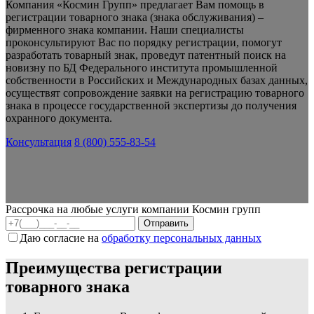
Компания «Космин Групп» предлагает Вам помощь в
регистрации товарного знака (знака обслуживания) –
фирменного знака компании. Наши специалисты
проконсультируют Вас по порядку регистрации, помогут
разработать товарный знак, проведут патентный поиск на
новизну по БД Федерального института промышленной
собственности в Российских и Международных базах данных,
осуществят сопровождение заявки на регистрацию товарного
знака в процессе государственной экспертизы до получения
охранного документа.
Консультация
8 (800) 555-83-54
Рассрочка на любые услуги компании Космин групп
Даю согласие на
обработку персональных данных
Преимущества регистрации
товарного знака