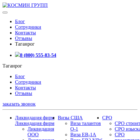
Блог
Сотрудники
Контакты
Отзывы
Таганрог
8 (800) 555-83-54
Таганрог
Блог
Сотрудники
Контакты
Отзывы
заказать звонок
Ликвидация фирм
Визы США
СРО
Ликвидация фирм
Виза талантов
СРО строит
Ликвидация
О-1
СРО изыск
ООО
Виза EB-1A
СРО