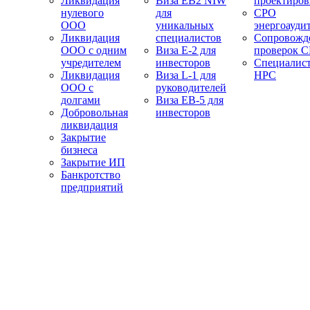
Ликвидация
Виза EB2 NIW
проектиро
нулевого
для
СРО
ООО
уникальных
энергоауди
Ликвидация
специалистов
Сопровожд
ООО с одним
Виза E-2 для
проверок 
учредителем
инвесторов
Специалис
Ликвидация
Виза L-1 для
НРС
ООО с
руководителей
долгами
Виза EB-5 для
Добровольная
инвесторов
ликвидация
Закрытие
бизнеса
Закрытие ИП
Банкротство
предприятий