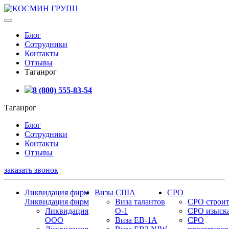
Блог
Сотрудники
Контакты
Отзывы
Таганрог
8 (800) 555-83-54
Таганрог
Блог
Сотрудники
Контакты
Отзывы
заказать звонок
Ликвидация фирм
Визы США
СРО
Ликвидация фирм
Виза талантов
СРО строит
Ликвидация
О-1
СРО изыск
ООО
Виза EB-1A
СРО