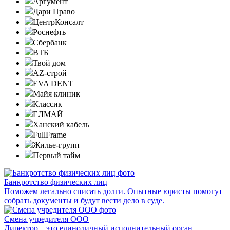
Аргумент
Дари Право
ЦентрКонсалт
Роснефть
Сбербанк
ВТБ
Твой дом
AZ-строй
EVA DENT
Майя клиник
Классик
ЕЛМАЙ
Ханский кабель
FullFrame
Жилье-групп
Первый тайм
Банкротство физических лиц
Поможем легально списать долги. Опытные юристы помогут
собрать документы и будут вести дело в суде.
Смена учредителя ООО
Директор – это единоличный исполнительный орган,