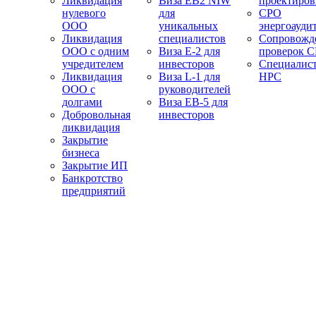
Ликвидация
Виза EB2 NIW
проектиро
нулевого
для
СРО
ООО
уникальных
энергоауди
Ликвидация
специалистов
Сопровожд
ООО с одним
Виза E-2 для
проверок 
учредителем
инвесторов
Специалис
Ликвидация
Виза L-1 для
НРС
ООО с
руководителей
долгами
Виза EB-5 для
Добровольная
инвесторов
ликвидация
Закрытие
бизнеса
Закрытие ИП
Банкротство
предприятий