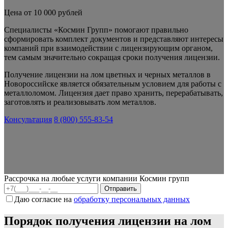
Цена от 10 000 рублей
Специалисты «Космин Групп» помогают правильно
сформировать комплект документов и представляют интересы
компаний при взаимодействии с лицензирующим органом,
тем самым значительно сокращая сроки получения лицензии.
Получение лицензии на лом цветных и черных металлов в
Новороссийске является обязательным условием для работы с
металлоломом.
Лицензия дает право хранить, перерабатывать,
заготовлять и реализовывать лом металлов.
Консультация
8 (800) 555-83-54
Рассрочка на любые услуги компании Космин групп
Даю согласие на
обработку персональных данных
Порядок получения лицензии на лом