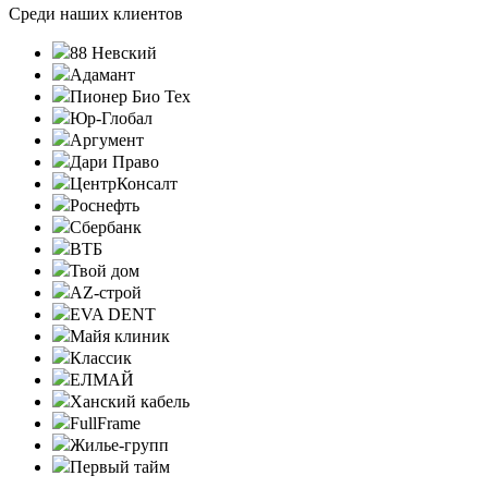
Среди наших клиентов
88 Невский
Адамант
Пионер Био Тех
Юр-Глобал
Аргумент
Дари Право
ЦентрКонсалт
Роснефть
Сбербанк
ВТБ
Твой дом
AZ-строй
EVA DENT
Майя клиник
Классик
ЕЛМАЙ
Ханский кабель
FullFrame
Жилье-групп
Первый тайм