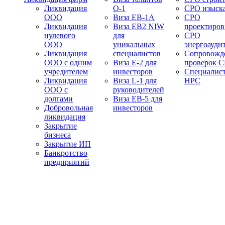
Ликвидация
О-1
СРО изыск
ООО
Виза EB-1A
СРО
Ликвидация
Виза EB2 NIW
проектиро
нулевого
для
СРО
ООО
уникальных
энергоауди
Ликвидация
специалистов
Сопровожд
ООО с одним
Виза E-2 для
проверок 
учредителем
инвесторов
Специалис
Ликвидация
Виза L-1 для
НРС
ООО с
руководителей
долгами
Виза EB-5 для
Добровольная
инвесторов
ликвидация
Закрытие
бизнеса
Закрытие ИП
Банкротство
предприятий