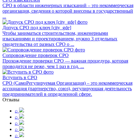
СРО в области инженерных изысканий – это некоммерческая
организация, сведения о которой внесены в государственный
...
Допуск СРО под ключ [city_gde]
Чтобы заниматься строительством, инженерными
изысканиями и проектированием, нужно 3 отдельных
свидетельства от разных СРО о ...
Сопровождение проверок СРО
Прохождение проверки СРО — важная процедура, которая
проводится не реже, чем 1 раз в год. ...
Вступить в СРО
СРО (СамоРегулируемая Организация) – это некоммерческая
ассоциация (партнерство, союз), регулирующая деятельность
предпринимателей в определенной сфере.
Отзывы
⌕
⌕
⌕
⌕
⌕