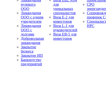
Ликвидация
Виза EB2 NIW
проектиро
нулевого
для
СРО
ООО
уникальных
энергоауди
Ликвидация
специалистов
Сопровожд
ООО с одним
Виза E-2 для
проверок 
учредителем
инвесторов
Специалис
Ликвидация
Виза L-1 для
НРС
ООО с
руководителей
долгами
Виза EB-5 для
Добровольная
инвесторов
ликвидация
Закрытие
бизнеса
Закрытие ИП
Банкротство
предприятий