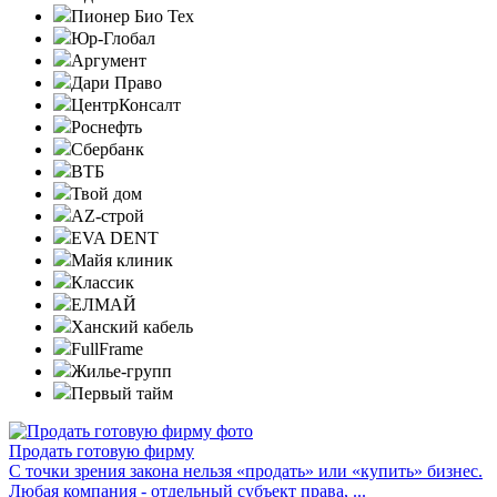
Пионер Био Тех
Юр-Глобал
Аргумент
Дари Право
ЦентрКонсалт
Роснефть
Сбербанк
ВТБ
Твой дом
AZ-строй
EVA DENT
Майя клиник
Классик
ЕЛМАЙ
Ханский кабель
FullFrame
Жилье-групп
Первый тайм
Продать готовую фирму
С точки зрения закона нельзя «продать» или «купить» бизнес.
Любая компания - отдельный субъект права, ...