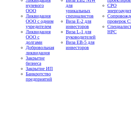
Ликвидация
Виза EB2 NIW
проектиро
нулевого
для
СРО
ООО
уникальных
энергоауди
Ликвидация
специалистов
Сопровожд
ООО с одним
Виза E-2 для
проверок 
учредителем
инвесторов
Специалис
Ликвидация
Виза L-1 для
НРС
ООО с
руководителей
долгами
Виза EB-5 для
Добровольная
инвесторов
ликвидация
Закрытие
бизнеса
Закрытие ИП
Банкротство
предприятий