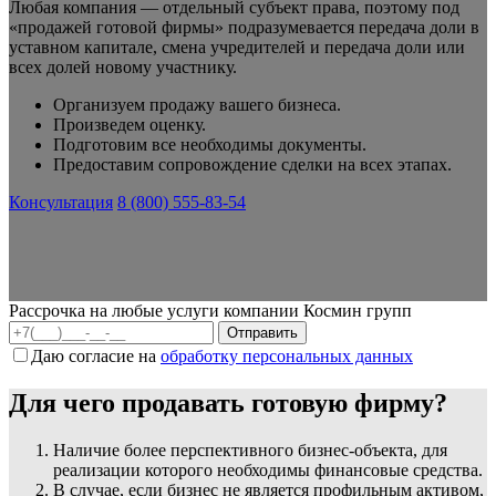
Любая компания — отдельный субъект права, поэтому под
«продажей готовой фирмы» подразумевается передача доли в
уставном капитале, смена учредителей и передача доли или
всех долей новому участнику.
Организуем продажу вашего бизнеса.
Произведем оценку.
Подготовим все необходимы документы.
Предоставим сопровождение сделки на всех этапах.
Консультация
8 (800) 555-83-54
Рассрочка на любые услуги компании Космин групп
Даю согласие на
обработку персональных данных
Для чего продавать готовую фирму?
Наличие более перспективного бизнес-объекта, для
реализации которого необходимы финансовые средства.
В случае, если бизнес не является профильным активом,