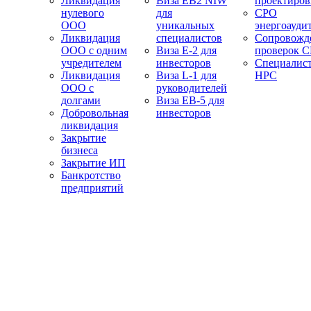
Ликвидация
Виза EB2 NIW
проектиро
нулевого
для
СРО
ООО
уникальных
энергоауди
Ликвидация
специалистов
Сопровожд
ООО с одним
Виза E-2 для
проверок 
учредителем
инвесторов
Специалис
Ликвидация
Виза L-1 для
НРС
ООО с
руководителей
долгами
Виза EB-5 для
Добровольная
инвесторов
ликвидация
Закрытие
бизнеса
Закрытие ИП
Банкротство
предприятий