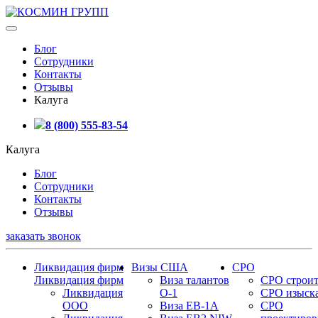
Блог
Сотрудники
Контакты
Отзывы
Калуга
8 (800) 555-83-54
Калуга
Блог
Сотрудники
Контакты
Отзывы
заказать звонок
Ликвидация фирм
Визы США
СРО
Ликвидация фирм
Виза талантов
СРО строит
Ликвидация
О-1
СРО изыск
ООО
Виза EB-1A
СРО