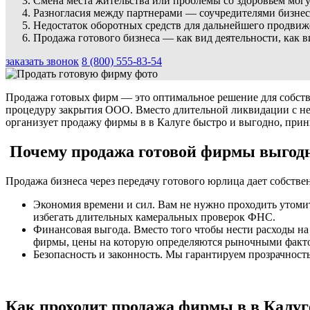
Смена места жительства или проблемы со здоровьем могу
Разногласия между партнерами — соучредителями бизнес
Недостаток оборотных средств для дальнейшего продвиже
Продажа готового бизнеса — как вид деятельности, как в
заказать звонок
8 (800) 555-83-54
Продажа готовых фирм — это оптимальное решение для собствен
процедуру закрытия ООО. Вместо длительной ликвидации с н
организует продажу фирмы в в Калуге быстро и выгодно, прин
Почему продажа готовой фирмы выгодн
Продажа бизнеса через передачу готового юрлица дает собств
Экономия времени и сил. Вам не нужно проходить утоми
избегать длительных камеральных проверок ФНС.
Финансовая выгода. Вместо того чтобы нести расходы на
фирмы, цены на которую определяются рыночными фактор
Безопасность и законность. Мы гарантируем прозрачност
Как проходит продажа фирмы в в Калуге