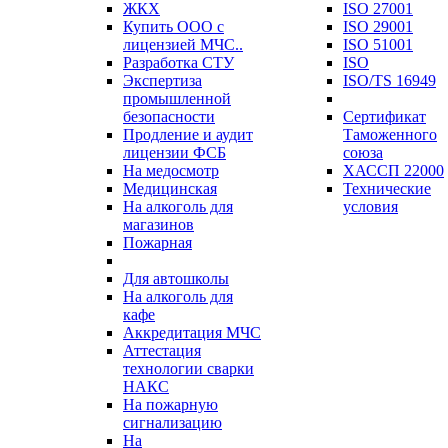
ЖКХ
ISO 27001
Купить ООО с
ISO 29001
лицензией МЧС..
ISO 51001
Разработка СТУ
ISO
Экспертиза
ISO/TS 16949
промышленной
безопасности
Сертификат
Продление и аудит
Таможенного
лицензии ФСБ
союза
На медосмотр
ХАССП 22000
Медицинская
Технические
На алкоголь для
условия
магазинов
Пожарная
Для автошколы
На алкоголь для
кафе
Аккредитация МЧС
Аттестация
технологии сварки
НАКС
На пожарную
сигнализацию
На