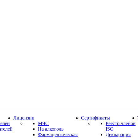
Лицензии
Сертификаты
елей
МЧС
Реестр членов
ателей
На алкоголь
ISO
Фармацевтическая
Декларация