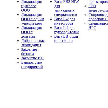
Ликвидация
Виза EB2 NIW
проектиро
нулевого
для
СРО
ООО
уникальных
энергоауди
Ликвидация
специалистов
Сопровожд
ООО с одним
Виза E-2 для
проверок 
учредителем
инвесторов
Специалис
Ликвидация
Виза L-1 для
НРС
ООО с
руководителей
долгами
Виза EB-5 для
Добровольная
инвесторов
ликвидация
Закрытие
бизнеса
Закрытие ИП
Банкротство
предприятий