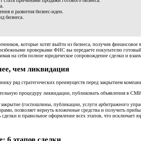
т стать причинами продажи готового бизнеса.
а.
ния и развития бизнес-идеи.
ид бизнеса.
ников, которые хотят выйти из бизнеса, получив финансовое во
еизбежными проверками ФНС вы передаете покупателю готовый 
имая на себя полное юридическое сопровождение сделки и взаим
ее, чем ликвидация
еннику ряд стратегических преимуществ перед закрытием компан
тельную процедуру ликвидации, публиковать объявления в СМИ,
 закрытие (госпошлины, публикации, услуги арбитражного управ
ами, позволяет вернуть вложенные средства и получить прибыл
ь сделки и правильное оформление всех этапов, что исключает ю
: 6 этапов сделки