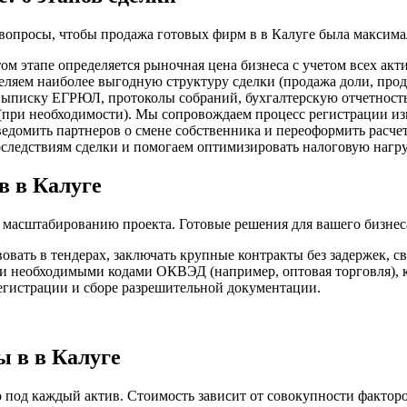
вопросы, чтобы продажа готовых фирм в в Калуге была максима
ом этапе определяется рыночная цена бизнеса с учетом всех акт
яем наиболее выгодную структуру сделки (продажа доли, прод
 выписку ЕГРЮЛ, протоколы собраний, бухгалтерскую отчетнос
(при необходимости). Мы сопровождаем процесс регистрации и
едомить партнеров о смене собственника и переоформить расчет
оследствиям сделки и помогаем оптимизировать налоговую нагруз
в в Калуге
 масштабированию проекта. Готовые решения для вашего бизнеса
твовать в тендерах, заключать крупные контракты без задержек, 
и необходимыми кодами ОКВЭД (например, оптовая торговля), к
гистрации и сборе разрешительной документации.
ы в в Калуге
под каждый актив. Стоимость зависит от совокупности факторо