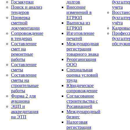
Госзакупки
долгов
бухгалте
Поиск и анализ
Внесение
учета
тендеров
изменений в
Восстан
Проверка
ЕГРЮЛ
бухгалте
сметной
Выписка из
учёта
документации
ЕГРЮЛ
Кадровы
Сопровождение
Изготовление
Професс
в тендерах
печатей
бухгалте
Составление
Международная
обслужи
смет на
регистрация
ремонтные
товарного знака
работы
Реорганизация
Составление
ООО
сметы
Специальная
Составление
оценка условий
сметы на
труда
строительные
Юридическое
работы
сопровождение
Форма 2 для
Согласование
аукциона
строительства с
ЭЦП и
Росавиацией
аккредитация
Международный
на ЭТП
бизнес
Налоговая
регистрация