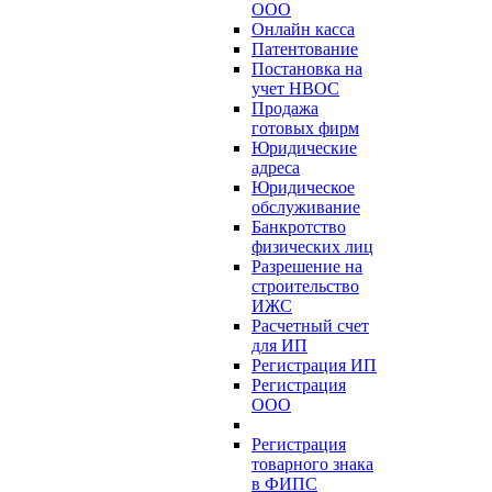
ООО
Онлайн касса
Патентование
Постановка на
учет НВОС
Продажа
готовых фирм
Юридические
адреса
Юридическое
обслуживание
Банкротство
физических лиц
Разрешение на
строительство
ИЖС
Расчетный счет
для ИП
Регистрация ИП
Регистрация
ООО
Регистрация
товарного знака
в ФИПС