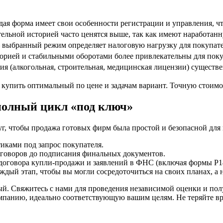
 форма имеет свои особенности регистрации и управления, что
ельной историей часто ценятся выше, так как имеют наработан
бранный режим определяет налоговую нагрузку для покупател
орией и стабильными оборотами более привлекательны для поку
я (алкогольная, строительная, медицинская лицензии) существ
 купить оптимальный по цене и задачам вариант. Точную стоимо
полный цикл «под ключ»
, чтобы продажа готовых фирм была простой и безопасной для 
иками под запрос покупателя.
еговоров до подписания финальных документов.
договора купли-продажи и заявлений в ФНС (включая формы Р14
ый этап, чтобы вы могли сосредоточиться на своих планах, а 
й. Свяжитесь с нами для проведения независимой оценки и по
мпанию, идеально соответствующую вашим целям. Не теряйте вр