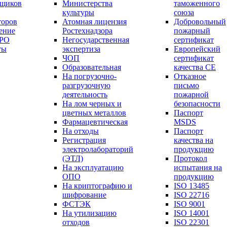
вщиков
Министерства
таможенного
культуры
союза
торов
Атомная лицензия
Добровольный
ение
Ростехнадзора
пожарный
СРО
Негосударственная
сертификат
ты
экспертиза
Европейский
ЧОП
сертификат
Образовательная
качества СЕ
На погрузочно-
Отказное
разгрузочную
письмо
деятельность
пожарной
На лом черных и
безопасности
цветных металлов
Паспорт
Фармацевтическая
МSDS
На отходы
Паспорт
Регистрация
качества на
электролабораторий
продукцию
(ЭТЛ)
Протокол
На эксплуатацию
испытания на
ОПО
продукцию
На криптографию и
ISO 13485
шифрование
ISO 22716
ФСТЭК
ISO 9001
На утилизацию
ISO 14001
отходов
ISO 22301