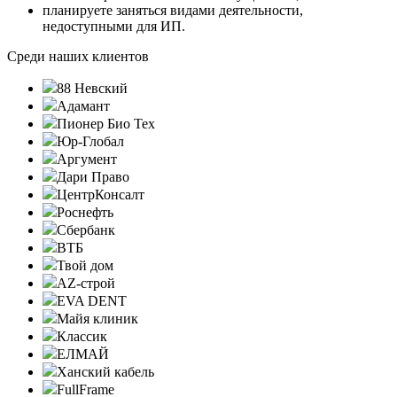
планируете заняться видами деятельности,
недоступными для ИП.
Среди наших клиентов
88 Невский
Адамант
Пионер Био Тех
Юр-Глобал
Аргумент
Дари Право
ЦентрКонсалт
Роснефть
Сбербанк
ВТБ
Твой дом
AZ-строй
EVA DENT
Майя клиник
Классик
ЕЛМАЙ
Ханский кабель
FullFrame