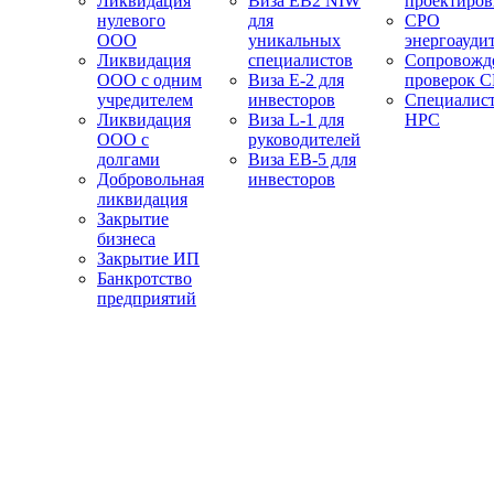
Ликвидация
Виза EB2 NIW
проектиро
нулевого
для
СРО
ООО
уникальных
энергоауди
Ликвидация
специалистов
Сопровожд
ООО с одним
Виза E-2 для
проверок 
учредителем
инвесторов
Специалис
Ликвидация
Виза L-1 для
НРС
ООО с
руководителей
долгами
Виза EB-5 для
Добровольная
инвесторов
ликвидация
Закрытие
бизнеса
Закрытие ИП
Банкротство
предприятий