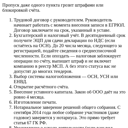
Пропуск даже одного пункта грозит штрафами или
блокировкой счёта.
Трудовой договор с руководителем. Руководитель
начинает работать с момента внесения записи в ЕГРЮЛ.
Договор заключаете на срок, указанный в уставе.
Бухгалтерский и налоговый учёт. В десятидневный срок
получите ЭЦП для сдачи декларации по НДС (если
остаётесь на ОСН). До 20 числа месяца, следующего за
регистрацией, подайте сведения о среднесписочной
численности. Если опоздать — налоговая заблокирует
операции по счёту, выпишет штраф и не включит
компанию в реестр МСП. А без этого статуса вас не
допустят до многих тендеров.
Выбор системы налогообложения — ОСН, УСН или
ЕНВД.
Открытие расчётного счёта.
Внесение уставного капитала. Закон об ООО даёт на это
ровно 4 месяца.
Изготовление печати.
Нотариальное заверение решений общего собрания. С
сентября 2014 года любое собрание участников (даже
годовое) заверяется у нотариуса. Это прямо требует
статья 67 ГК РФ.
Уведомление о начале деятельности (если ваш вид