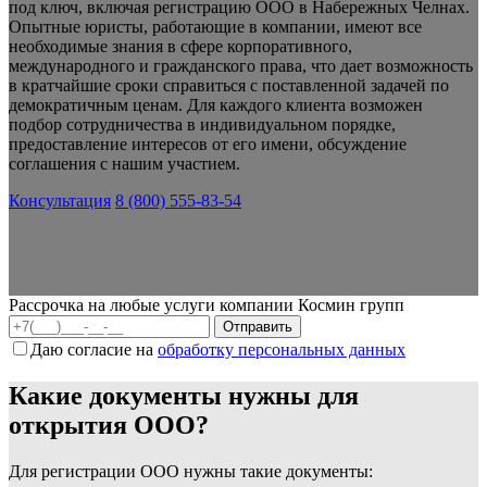
под ключ, включая регистрацию ООО в Набережных Челнах.
Опытные юристы, работающие в компании, имеют все
необходимые знания в сфере корпоративного,
международного и гражданского права, что дает возможность
в кратчайшие сроки справиться с поставленной задачей по
демократичным ценам. Для каждого клиента возможен
подбор сотрудничества в индивидуальном порядке,
предоставление интересов от его имени, обсуждение
соглашения с нашим участием.
Консультация
8 (800) 555-83-54
Рассрочка на любые услуги компании Космин групп
Даю согласие на
обработку персональных данных
Какие документы нужны для
открытия ООО?
Для регистрации ООО нужны такие документы: