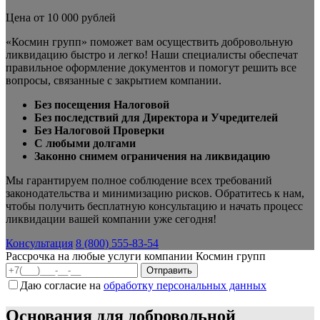
Цена от 10 000 рублей
«Космин групп» поможет вам осуществить добровольную
ликвидацию быстро и легко! Наши специалисты обеспечат
правильное оформление документов и помогут решить все
вопросы, связанные с закрытием компании.
Без посещения Налоговой
Без последствий для Директора и Учредителей
Без Налоговой Проверки
С любыми долгами
Законно снимем ограничения на ликвидацию
Мы гарантируем полное соблюдение всех требований
законодательства и минимизацию рисков. Обратитесь к нам,
чтобы получить бесплатную консультацию и начать процесс
ликвидации вашей компании уже сегодня!
Консультация
8 (800) 555-83-54
Рассрочка на любые услуги компании Космин групп
Даю согласие на
обработку персональных данных
Основания для добровольной