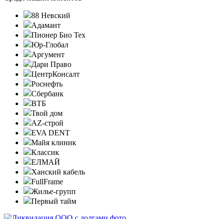
88 Невский
Адамант
Пионер Био Тех
Юр-Глобал
Аргумент
Дари Право
ЦентрКонсалт
Роснефть
Сбербанк
ВТБ
Твой дом
AZ-строй
EVA DENT
Майя клиник
Классик
ЕЛМАЙ
Ханский кабель
FullFrame
Жилье-групп
Первый тайм