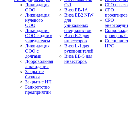
Ликвидация
О-1
СРО изыск
ООО
Виза EB-1A
СРО
Ликвидация
Виза EB2 NIW
проектиро
нулевого
для
СРО
ООО
уникальных
энергоауди
Ликвидация
специалистов
Сопровожд
ООО с одним
Виза E-2 для
проверок 
учредителем
инвесторов
Специалис
Ликвидация
Виза L-1 для
НРС
ООО с
руководителей
долгами
Виза EB-5 для
Добровольная
инвесторов
ликвидация
Закрытие
бизнеса
Закрытие ИП
Банкротство
предприятий