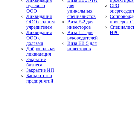
Ликвидация
Виза EB2 NIW
проектиро
нулевого
для
СРО
ООО
уникальных
энергоауди
Ликвидация
специалистов
Сопровожд
ООО с одним
Виза E-2 для
проверок 
учредителем
инвесторов
Специалис
Ликвидация
Виза L-1 для
НРС
ООО с
руководителей
долгами
Виза EB-5 для
Добровольная
инвесторов
ликвидация
Закрытие
бизнеса
Закрытие ИП
Банкротство
предприятий