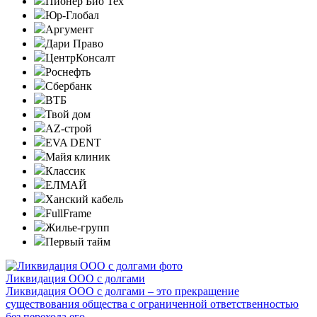
Пионер Био Тех
Юр-Глобал
Аргумент
Дари Право
ЦентрКонсалт
Роснефть
Сбербанк
ВТБ
Твой дом
AZ-строй
EVA DENT
Майя клиник
Классик
ЕЛМАЙ
Ханский кабель
FullFrame
Жилье-групп
Первый тайм
Ликвидация ООО с долгами
Ликвидация ООО с долгами – это прекращение
существования общества с ограниченной ответственностью
без перехода его ...