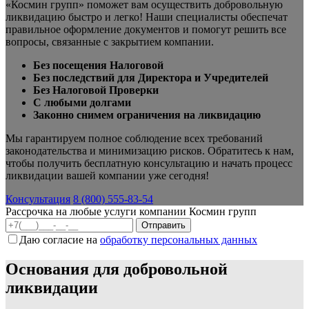
«Космин групп» поможет вам осуществить добровольную
ликвидацию быстро и легко! Наши специалисты обеспечат
правильное оформление документов и помогут решить все
вопросы, связанные с закрытием компании.
Без посещения Налоговой
Без последствий для Директора и Учредителей
Без Налоговой Проверки
С любыми долгами
Законно снимем ограничения на ликвидацию
Мы гарантируем полное соблюдение всех требований
законодательства и минимизацию рисков. Обратитесь к нам,
чтобы получить бесплатную консультацию и начать процесс
ликвидации вашей компании уже сегодня!
Консультация
8 (800) 555-83-54
Рассрочка на любые услуги компании Космин групп
Даю согласие на
обработку персональных данных
Основания для добровольной
ликвидации