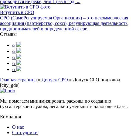
проводится не реже, чем 1 раз в год. ...
Вступить в СРО
СРО (СамоРегулируемая Организация) – это некоммерческая
ассоциация (партнерство, союз), регулирующая деятельность
предпринимателей в определенной сфере.
Отзывы
⌕
⌕
⌕
⌕
⌕
Главная страница
»
Допуск СРО
»
Допуск СРО под ключ
[city_gde]
Мы помогаем минимизировать расходы по созданию
бухгалтерской службы, легально уменьшить налоговые базы.
Компания
О нас
Сотрудники