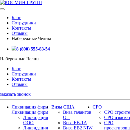
Блог
Сотрудники
Контакты
Отзывы
Набережные Челны
8 (800) 555-83-54
Набережные Челны
Блог
Сотрудники
Контакты
Отзывы
заказать звонок
Ликвидация фирм
Визы США
СРО
Ликвидация фирм
Виза талантов
СРО строите
Ликвидация
О-1
СРО изыска
ООО
Виза EB-1A
СРО
Ликвидация
Виза EB2 NIW
проектиров