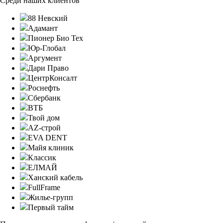
Среди наших клиентов
88 Невский
Адамант
Пионер Био Тех
Юр-Глобал
Аргумент
Дари Право
ЦентрКонсалт
Роснефть
Сбербанк
ВТБ
Твой дом
AZ-строй
EVA DENT
Майя клиник
Классик
ЕЛМАЙ
Ханский кабель
FullFrame
Жилье-групп
Первый тайм