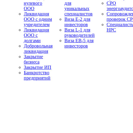
нулевого
для
СРО
ООО
уникальных
энергоаудит
Ликвидация
специалистов
Сопровожде
ООО с одним
Виза E-2 для
проверок С
учредителем
инвесторов
Специалист
Ликвидация
Виза L-1 для
НРС
ООО с
руководителей
долгами
Виза EB-5 для
Добровольная
инвесторов
ликвидация
Закрытие
бизнеса
Закрытие ИП
Банкротство
предприятий