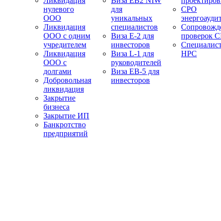
Ликвидация
Виза EB2 NIW
проектиро
нулевого
для
СРО
ООО
уникальных
энергоауди
Ликвидация
специалистов
Сопровожд
ООО с одним
Виза E-2 для
проверок 
учредителем
инвесторов
Специалис
Ликвидация
Виза L-1 для
НРС
ООО с
руководителей
долгами
Виза EB-5 для
Добровольная
инвесторов
ликвидация
Закрытие
бизнеса
Закрытие ИП
Банкротство
предприятий