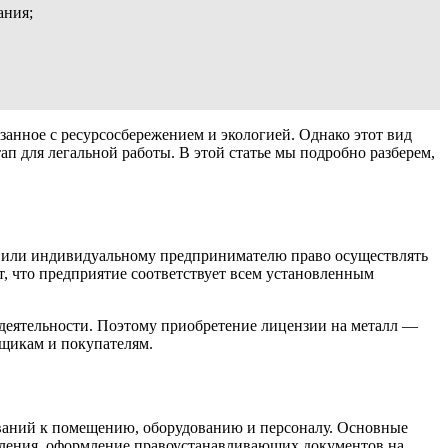
ания;
занное с ресурсосбережением и экологией. Однако этот вид
п для легальной работы. В этой статье мы подробно разберем,
у или индивидуальному предпринимателю право осуществлять
т, что предприятие соответствует всем установленным
 деятельности. Поэтому приобретение лицензии на металл —
вщикам и покупателям.
бований к помещению, оборудованию и персоналу. Основные
вления, оформление правоустанавливающих документов на