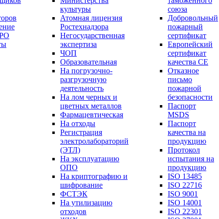
вщиков
Министерства
таможенного
культуры
союза
торов
Атомная лицензия
Добровольный
ение
Ростехнадзора
пожарный
СРО
Негосударственная
сертификат
ты
экспертиза
Европейский
ЧОП
сертификат
Образовательная
качества СЕ
На погрузочно-
Отказное
разгрузочную
письмо
деятельность
пожарной
На лом черных и
безопасности
цветных металлов
Паспорт
Фармацевтическая
МSDS
На отходы
Паспорт
Регистрация
качества на
электролабораторий
продукцию
(ЭТЛ)
Протокол
На эксплуатацию
испытания на
ОПО
продукцию
На криптографию и
ISO 13485
шифрование
ISO 22716
ФСТЭК
ISO 9001
На утилизацию
ISO 14001
отходов
ISO 22301