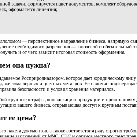
ной задачи, формируется пакет документов, комплект оборудов
ях, оформляется лицензия;
таллоломом — перспективное направление бизнеса, напрямую свя
учение необходимого разрешения — ключевой и обязательный эта
получить и от чего зависит итоговая стоимость оформления.
чем она нужна?
ыдаваемое Росприроднадзором, которое дает юридическому лиц
родаже лома черных и цветных металлов. Ее наличие подтверждае
правила безопасности и условия хранения материалов.
 собой крупные штрафы, конфискацию продукции и приостановку
репутацию вашего бизнеса, открывающая доступ к крупным поста
ит ее цена?
ого пакета документов, а также соответствия ряду строгих тре
лучение заключений от МЧС, СЭС и органов местного самоупра