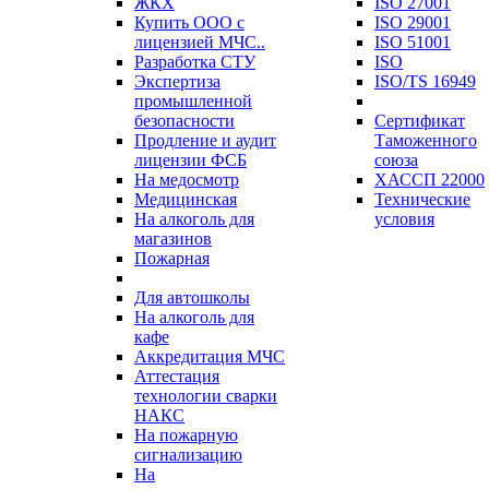
ЖКХ
ISO 27001
Купить ООО с
ISO 29001
лицензией МЧС..
ISO 51001
Разработка СТУ
ISO
Экспертиза
ISO/TS 16949
промышленной
безопасности
Сертификат
Продление и аудит
Таможенного
лицензии ФСБ
союза
На медосмотр
ХАССП 22000
Медицинская
Технические
На алкоголь для
условия
магазинов
Пожарная
Для автошколы
На алкоголь для
кафе
Аккредитация МЧС
Аттестация
технологии сварки
НАКС
На пожарную
сигнализацию
На