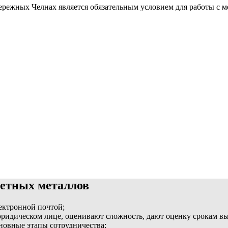
ережных Челнах является обязательным условием для работы с 
ветных металлов
лектронной почтой;
идическом лице, оценивают сложность, дают оценку срокам вып
сновные этапы сотрудничества;