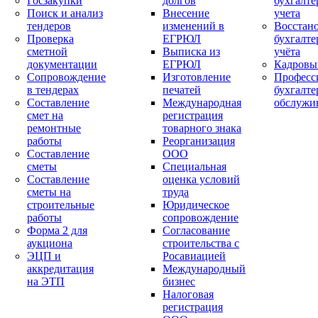
Госзакупки
долгов
бухгалте
Поиск и анализ
Внесение
учета
тендеров
изменений в
Восстан
Проверка
ЕГРЮЛ
бухгалте
сметной
Выписка из
учёта
документации
ЕГРЮЛ
Кадровы
Сопровождение
Изготовление
Професс
в тендерах
печатей
бухгалте
Составление
Международная
обслужи
смет на
регистрация
ремонтные
товарного знака
работы
Реорганизация
Составление
ООО
сметы
Специальная
Составление
оценка условий
сметы на
труда
строительные
Юридическое
работы
сопровождение
Форма 2 для
Согласование
аукциона
строительства с
ЭЦП и
Росавиацией
аккредитация
Международный
на ЭТП
бизнес
Налоговая
регистрация