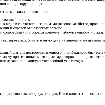
ения в лицензирующий орган.
 из нескольких составляющих:
ированный платеж.
и складов в соответствие с нормами (весовое хозяйство, против
ений и справок от надзорных органов.
 сопровождения процесса позволяет избежать ошибок и отказа, 
ет варьироваться. Узнать точную цену на лицензию на цветные 
ьный шаг для построения законного и прибыльного бизнеса в сф
ту задачу профессионалам, которые гарантированно подготовят 
нию легальной и конкурентоспособной уже сегодня!
ва и разрешительной документации. Наши клиенты — компании и