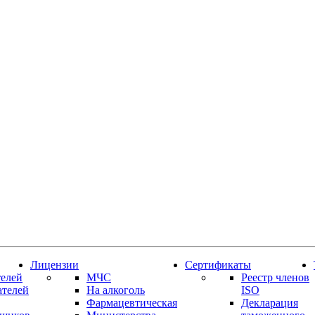
Лицензии
Сертификаты
елей
МЧС
Реестр членов
ателей
На алкоголь
ISO
Фармацевтическая
Декларация