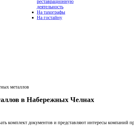
реставрационную
деятельность
На тахографы
На гостайну
тных металлов
таллов в Набережных Челнах
ть комплект документов и представляют интересы компаний п