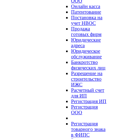
ООО
Онлайн касса
Патентование
Постановка на
учет НВОС
Продажа
готовых фирм
Юридические
адреса
Юридическое
обслуживание
Банкротство
физических лиц
Разрешение на
строительство
ИЖС
Расчетный счет
для ИП
Регистрация ИП
Регистрация
ООО
Регистрация
товарного знака
в ФИПС