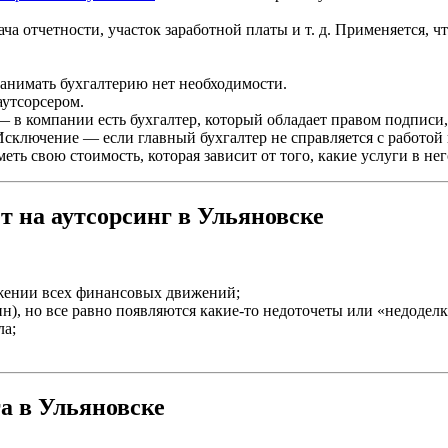
ача отчетности, участок заработной платы и т. д. Применяется,
анимать бухгалтерию нет необходимости.
аутсорсером.
— в компании есть бухгалтер, который обладает правом подписи, 
. Исключение — если главный бухгалтер не справляется с работо
ть свою стоимость, которая зависит от того, какие услуги в нег
т на аутсорсинг в Ульяновске
ажении всех финансовых движений;
н), но все равно появляются какие-то недоточеты или «недоделк
ла;
а в Ульяновске