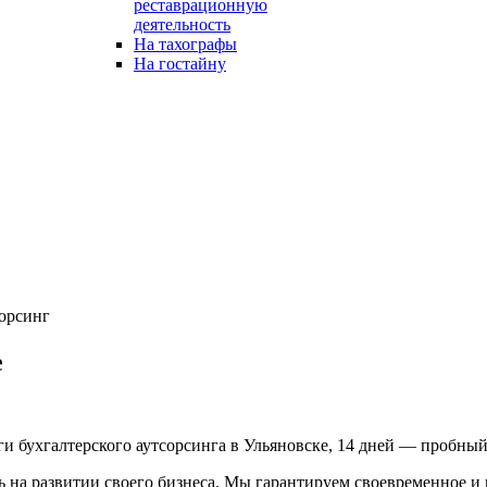
реставрационную
деятельность
На тахографы
На гостайну
сорсинг
е
ги бухгалтерского аутсорсинга в Ульяновске, 14 дней — проб
сь на развитии своего бизнеса. Мы гарантируем своевременное 