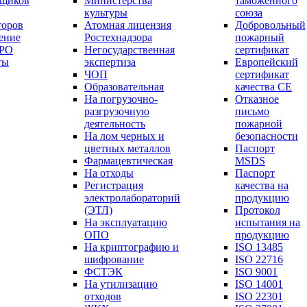
вщиков
Министерства
таможенного
культуры
союза
торов
Атомная лицензия
Добровольный
ение
Ростехнадзора
пожарный
СРО
Негосударственная
сертификат
ты
экспертиза
Европейский
ЧОП
сертификат
Образовательная
качества СЕ
На погрузочно-
Отказное
разгрузочную
письмо
деятельность
пожарной
На лом черных и
безопасности
цветных металлов
Паспорт
Фармацевтическая
МSDS
На отходы
Паспорт
Регистрация
качества на
электролабораторий
продукцию
(ЭТЛ)
Протокол
На эксплуатацию
испытания на
ОПО
продукцию
На криптографию и
ISO 13485
шифрование
ISO 22716
ФСТЭК
ISO 9001
На утилизацию
ISO 14001
отходов
ISO 22301