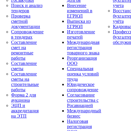
Госзакупки
долгов
бухгалте
Поиск и анализ
Внесение
учета
тендеров
изменений в
Восстан
Проверка
ЕГРЮЛ
бухгалте
сметной
Выписка из
учёта
документации
ЕГРЮЛ
Кадровы
Сопровождение
Изготовление
Професс
в тендерах
печатей
бухгалте
Составление
Международная
обслужи
смет на
регистрация
ремонтные
товарного знака
работы
Реорганизация
Составление
ООО
сметы
Специальная
Составление
оценка условий
сметы на
труда
строительные
Юридическое
работы
сопровождение
Форма 2 для
Согласование
аукциона
строительства с
ЭЦП и
Росавиацией
аккредитация
Международный
на ЭТП
бизнес
Налоговая
регистрация