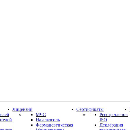
Лицензии
Сертификаты
елей
МЧС
Реестр членов
ателей
На алкоголь
ISO
Фармацевтическая
Декларация