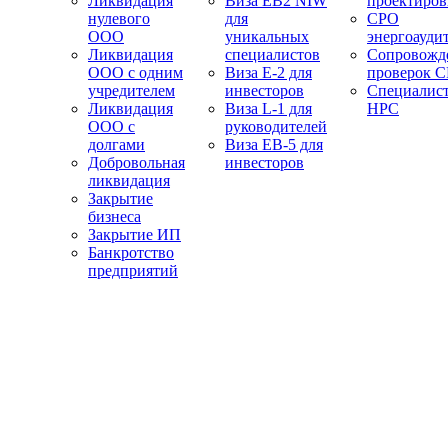
Ликвидация
Виза EB2 NIW
проектиро
нулевого
для
СРО
ООО
уникальных
энергоауди
Ликвидация
специалистов
Сопровожд
ООО с одним
Виза E-2 для
проверок 
учредителем
инвесторов
Специалис
Ликвидация
Виза L-1 для
НРС
ООО с
руководителей
долгами
Виза EB-5 для
Добровольная
инвесторов
ликвидация
Закрытие
бизнеса
Закрытие ИП
Банкротство
предприятий