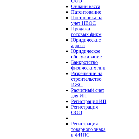
ООО
Онлайн касса
Патентование
Постановка на
учет НВОС
Продажа
готовых фирм
Юридические
адреса
Юридическое
обслуживание
Банкротство
физических лиц
Разрешение на
строительство
ИЖС
Расчетный счет
для ИП
Регистрация ИП
Регистрация
ООО
Регистрация
товарного знака
в ФИПС