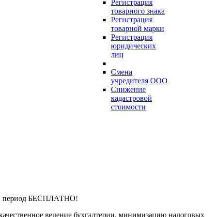
Регистрация
товарного знака
Регистрация
товарной марки
Регистрация
юридических
лиц
Смена
учредителя ООО
Снижение
кадастровой
стоимости
ный период БЕСПЛАТНО!
и качественное ведение бухгалтерии, минимизацию налоговых