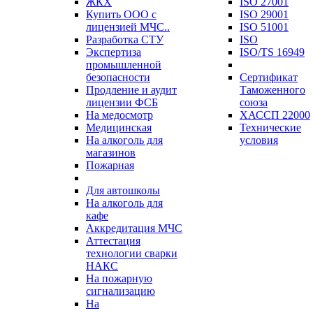
ЖКХ
ISO 27001
Купить ООО с
ISO 29001
лицензией МЧС..
ISO 51001
Разработка СТУ
ISO
Экспертиза
ISO/TS 16949
промышленной
безопасности
Сертификат
Продление и аудит
Таможенного
лицензии ФСБ
союза
На медосмотр
ХАССП 22000
Медицинская
Технические
На алкоголь для
условия
магазинов
Пожарная
Для автошколы
На алкоголь для
кафе
Аккредитация МЧС
Аттестация
технологии сварки
НАКС
На пожарную
сигнализацию
На