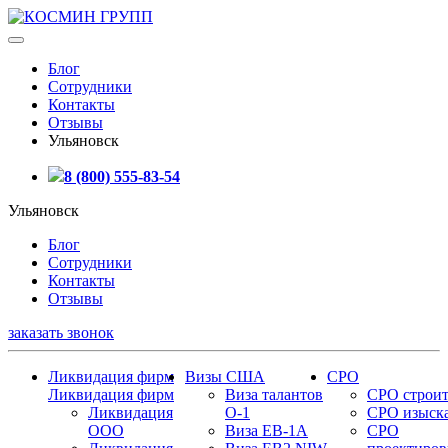
Блог
Сотрудники
Контакты
Отзывы
Ульяновск
8 (800) 555-83-54
Ульяновск
Блог
Сотрудники
Контакты
Отзывы
заказать звонок
Ликвидация фирм
Визы США
СРО
Ликвидация фирм
Виза талантов
СРО строит
Ликвидация
О-1
СРО изыск
ООО
Виза EB-1A
СРО