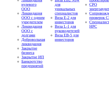
Ликвидация
Виза EB2 NIW
проектиро
нулевого
для
СРО
ООО
уникальных
энергоауди
Ликвидация
специалистов
Сопровожд
ООО с одним
Виза E-2 для
проверок 
учредителем
инвесторов
Специалис
Ликвидация
Виза L-1 для
НРС
ООО с
руководителей
долгами
Виза EB-5 для
Добровольная
инвесторов
ликвидация
Закрытие
бизнеса
Закрытие ИП
Банкротство
предприятий