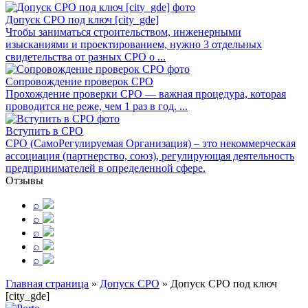
Допуск СРО под ключ [city_gde]
Чтобы заниматься строительством, инженерными
изысканиями и проектированием, нужно 3 отдельных
свидетельства от разных СРО о ...
Сопровождение проверок СРО
Прохождение проверки СРО — важная процедура, которая
проводится не реже, чем 1 раз в год. ...
Вступить в СРО
СРО (СамоРегулируемая Организация) – это некоммерческая
ассоциация (партнерство, союз), регулирующая деятельность
предпринимателей в определенной сфере.
Отзывы
⌕
⌕
⌕
⌕
⌕
Главная страница
»
Допуск СРО
»
Допуск СРО под ключ
[city_gde]