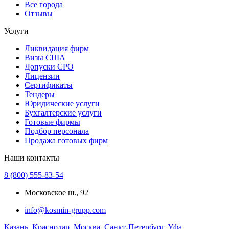
Все города
Отзывы
Услуги
Ликвидация фирм
Визы США
Допуски СРО
Лицензии
Сертификаты
Тендеры
Юридические услуги
Бухгалтерские услуги
Готовые фирмы
Подбор персонала
Продажа готовых фирм
Наши контакты
8 (800) 555-83-54
Московское ш., 92
info@kosmin-grupp.com
Казань
,
Краснодар
,
Москва
,
Санкт-Петербург
,
Уфа