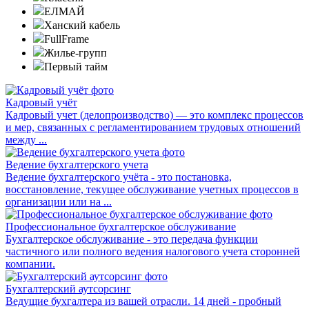
ЕЛМАЙ
Ханский кабель
FullFrame
Жилье-групп
Первый тайм
Кадровый учёт
Кадровый учет (делопроизводство) — это комплекс процессов
и мер, связанных с регламентированием трудовых отношений
между ...
Ведение бухгалтерского учета
Ведение бухгалтерского учёта - это постановка,
восстановление, текущее обслуживание учетных процессов в
организации или на ...
Профессиональное бухгалтерское обслуживание
Бухгалтерское обслуживание - это передача функции
частичного или полного ведения налогового учета сторонней
компании.
Бухгалтерский аутсорсинг
Ведущие бухгалтера из вашей отрасли. 14 дней - пробный