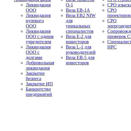
Ликвидация
О-1
СРО изыск
ООО
Виза EB-1A
СРО
Ликвидация
Виза EB2 NIW
проектиро
нулевого
для
СРО
ООО
уникальных
энергоауди
Ликвидация
специалистов
Сопровожд
ООО с одним
Виза E-2 для
проверок 
учредителем
инвесторов
Специалис
Ликвидация
Виза L-1 для
НРС
ООО с
руководителей
долгами
Виза EB-5 для
Добровольная
инвесторов
ликвидация
Закрытие
бизнеса
Закрытие ИП
Банкротство
предприятий