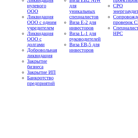
Ликвидация
Виза EB2 NIW
проектиро
нулевого
для
СРО
ООО
уникальных
энергоауди
Ликвидация
специалистов
Сопровожд
ООО с одним
Виза E-2 для
проверок 
учредителем
инвесторов
Специалис
Ликвидация
Виза L-1 для
НРС
ООО с
руководителей
долгами
Виза EB-5 для
Добровольная
инвесторов
ликвидация
Закрытие
бизнеса
Закрытие ИП
Банкротство
предприятий