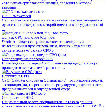
- это некоммерческая организация, сведения о которой
внесены ...
СРО изыскателей
СРО в области инженерных изысканий – это некоммерческая
организация, сведения о которой внесены в государственный
...
Допуск СРО под ключ [city_gde]
Чтобы заниматься строительством, инженерными
изысканиями и проектированием, нужно 3 отдельных
свидетельства от разных СРО о ...
Сопровождение проверок СРО
Прохождение проверки СРО — важная процедура, которая
проводится не реже, чем 1 раз в год. ...
Вступить в СРО
СРО (СамоРегулируемая Организация) – это некоммерческая
ассоциация (партнерство, союз), регулирующая деятельность
предпринимателей в определенной сфере.
Специалисты НРС
Национальный реестр специалистов – это база данных,
которая ведётся национальными объединениями НОСТРОЙ и