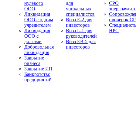
нулевого
для
СРО
ООО
уникальных
энергоаудит
Ликвидация
специалистов
Сопровожде
ООО с одним
Виза E-2 для
проверок С
учредителем
инвесторов
Специалист
Ликвидация
Виза L-1 для
НРС
ООО с
руководителей
долгами
Виза EB-5 для
Добровольная
инвесторов
ликвидация
Закрытие
бизнеса
Закрытие ИП
Банкротство
предприятий