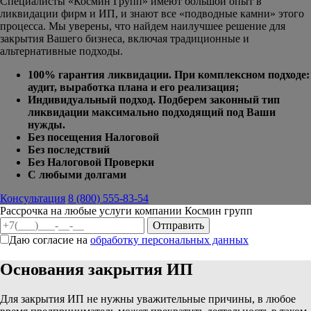
Специалисты «Космин Групп» имеют большой опыт в
ликвидации фирм и ИП, и знают все «подводные камни» этого
процесса. Мы уверены, что
найдем наилучшее решение для
закрытия Вашего бизнеса, включая традиционные и
альтернативные подходы.
100% гарантия ликвидации. При комплексном подходе:
аудит, выработка плана и его реализация;
Индивидуальный подход. Подберем законный тип
ликвидации максимально подходящий под Ваши
нужды.
Без посещения Налоговой
Без последствий
Без Налоговой Проверки
С любыми долгами
Консультация
8 (800) 555-83-54
Рассрочка на любые услуги компании Космин групп
Даю согласие на
обработку персональных данных
Основания закрытия ИП
Для закрытия ИП не нужны уважительные причины, в любое