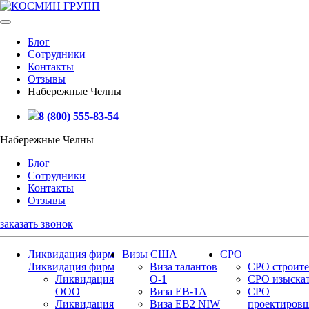
Блог
Сотрудники
Контакты
Отзывы
Набережные Челны
8 (800) 555-83-54
Набережные Челны
Блог
Сотрудники
Контакты
Отзывы
заказать звонок
Ликвидация фирм
Визы США
СРО
Ликвидация фирм
Виза талантов
СРО строите
Ликвидация
О-1
СРО изыска
ООО
Виза EB-1A
СРО
Ликвидация
Виза EB2 NIW
проектиров