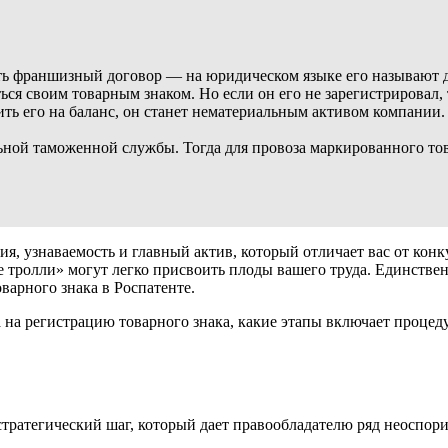
ать франшизный договор — на юридическом языке его называют д
я своим товарным знаком. Но если он его не зарегистрировал, то
ить его на баланс, он станет нематериальным активом компании
ной таможенной службы. Тогда для провоза маркированного тов
ия, узнаваемость и главный актив, который отличает вас от кон
тролли» могут легко присвоить плоды вашего труда. Единствен
варного знака в Роспатенте.
а на регистрацию товарного знака, какие этапы включает процед
 стратегический шаг, который дает правообладателю ряд неоспо