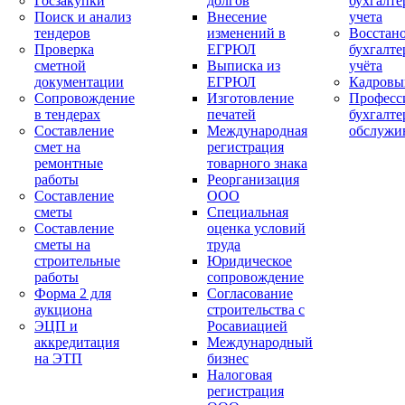
Госзакупки
долгов
бухгалте
Поиск и анализ
Внесение
учета
тендеров
изменений в
Восстан
Проверка
ЕГРЮЛ
бухгалте
сметной
Выписка из
учёта
документации
ЕГРЮЛ
Кадровы
Сопровождение
Изготовление
Професс
в тендерах
печатей
бухгалте
Составление
Международная
обслужи
смет на
регистрация
ремонтные
товарного знака
работы
Реорганизация
Составление
ООО
сметы
Специальная
Составление
оценка условий
сметы на
труда
строительные
Юридическое
работы
сопровождение
Форма 2 для
Согласование
аукциона
строительства с
ЭЦП и
Росавиацией
аккредитация
Международный
на ЭТП
бизнес
Налоговая
регистрация