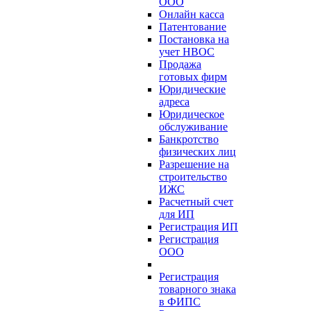
ООО
Онлайн касса
Патентование
Постановка на
учет НВОС
Продажа
готовых фирм
Юридические
адреса
Юридическое
обслуживание
Банкротство
физических лиц
Разрешение на
строительство
ИЖС
Расчетный счет
для ИП
Регистрация ИП
Регистрация
ООО
Регистрация
товарного знака
в ФИПС