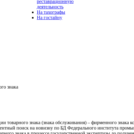
реставрационную
деятельность
На тахографы
На гостайну
ого знака
ии товарного знака (знака обслуживания) – фирменного знака 
патентный поиск на новизну по БД Федерального института про
арного знака в процессе государственной экспертизы до получе