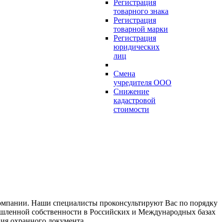
Регистрация
товарного знака
Регистрация
товарной марки
Регистрация
юридических
лиц
Смена
учредителя ООО
Снижение
кадастровой
стоимости
компании. Наши специалисты проконсультируют Вас по порядку
мышленной собственности в Российских и Международных базах
ния охранного документа.