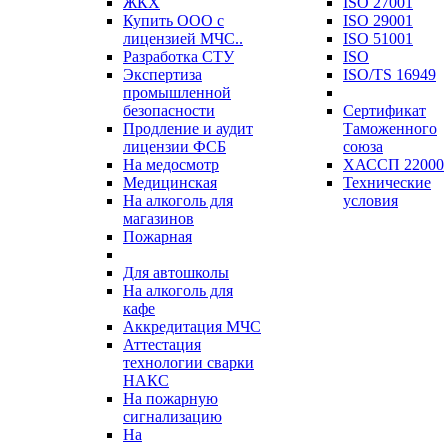
ЖКХ
ISO 27001
Купить ООО с
ISO 29001
лицензией МЧС..
ISO 51001
Разработка СТУ
ISO
Экспертиза
ISO/TS 16949
промышленной
безопасности
Сертификат
Продление и аудит
Таможенного
лицензии ФСБ
союза
На медосмотр
ХАССП 22000
Медицинская
Технические
На алкоголь для
условия
магазинов
Пожарная
Для автошколы
На алкоголь для
кафе
Аккредитация МЧС
Аттестация
технологии сварки
НАКС
На пожарную
сигнализацию
На