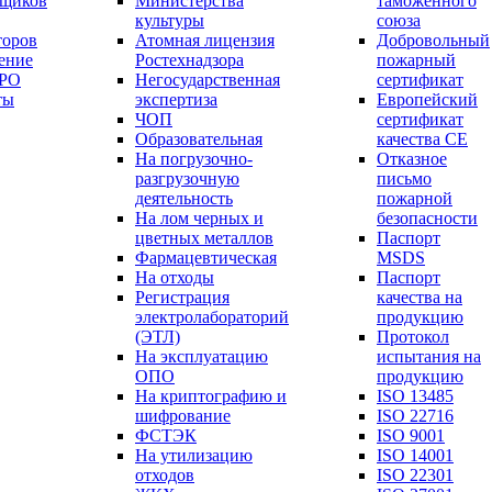
вщиков
Министерства
таможенного
культуры
союза
торов
Атомная лицензия
Добровольный
ение
Ростехнадзора
пожарный
СРО
Негосударственная
сертификат
ты
экспертиза
Европейский
ЧОП
сертификат
Образовательная
качества СЕ
На погрузочно-
Отказное
разгрузочную
письмо
деятельность
пожарной
На лом черных и
безопасности
цветных металлов
Паспорт
Фармацевтическая
МSDS
На отходы
Паспорт
Регистрация
качества на
электролабораторий
продукцию
(ЭТЛ)
Протокол
На эксплуатацию
испытания на
ОПО
продукцию
На криптографию и
ISO 13485
шифрование
ISO 22716
ФСТЭК
ISO 9001
На утилизацию
ISO 14001
отходов
ISO 22301