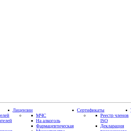
Лицензии
Сертификаты
елей
МЧС
Реестр членов
ателей
На алкоголь
ISO
Фармацевтическая
Декларация