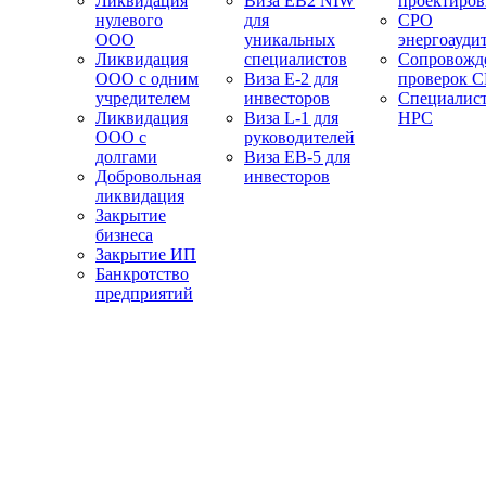
Ликвидация
Виза EB2 NIW
проектиро
нулевого
для
СРО
ООО
уникальных
энергоауди
Ликвидация
специалистов
Сопровожд
ООО с одним
Виза E-2 для
проверок 
учредителем
инвесторов
Специалис
Ликвидация
Виза L-1 для
НРС
ООО с
руководителей
долгами
Виза EB-5 для
Добровольная
инвесторов
ликвидация
Закрытие
бизнеса
Закрытие ИП
Банкротство
предприятий