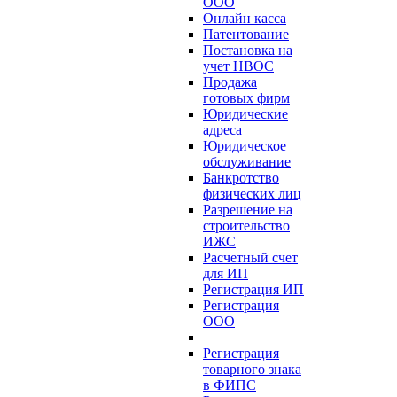
ООО
Онлайн касса
Патентование
Постановка на
учет НВОС
Продажа
готовых фирм
Юридические
адреса
Юридическое
обслуживание
Банкротство
физических лиц
Разрешение на
строительство
ИЖС
Расчетный счет
для ИП
Регистрация ИП
Регистрация
ООО
Регистрация
товарного знака
в ФИПС