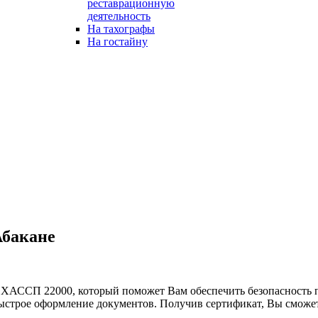
реставрационную
деятельность
На тахографы
На гостайну
Абакане
 ХАССП 22000, который поможет Вам обеспечить безопасность 
ыстрое оформление документов. Получив сертификат, Вы сможет