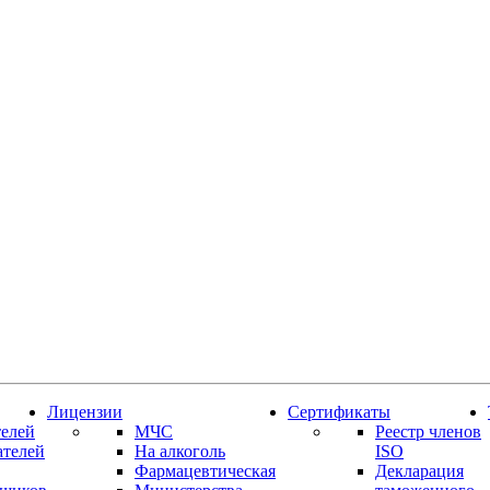
Лицензии
Сертификаты
елей
МЧС
Реестр членов
ателей
На алкоголь
ISO
Фармацевтическая
Декларация