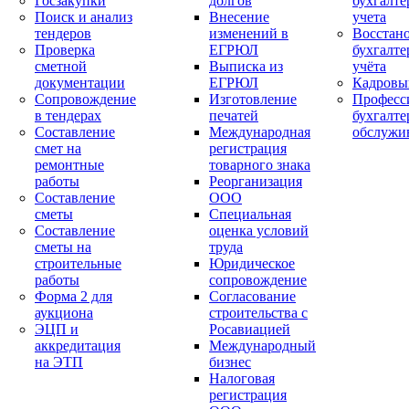
Госзакупки
долгов
бухгалте
Поиск и анализ
Внесение
учета
тендеров
изменений в
Восстан
Проверка
ЕГРЮЛ
бухгалте
сметной
Выписка из
учёта
документации
ЕГРЮЛ
Кадровы
Сопровождение
Изготовление
Професс
в тендерах
печатей
бухгалте
Составление
Международная
обслужи
смет на
регистрация
ремонтные
товарного знака
работы
Реорганизация
Составление
ООО
сметы
Специальная
Составление
оценка условий
сметы на
труда
строительные
Юридическое
работы
сопровождение
Форма 2 для
Согласование
аукциона
строительства с
ЭЦП и
Росавиацией
аккредитация
Международный
на ЭТП
бизнес
Налоговая
регистрация