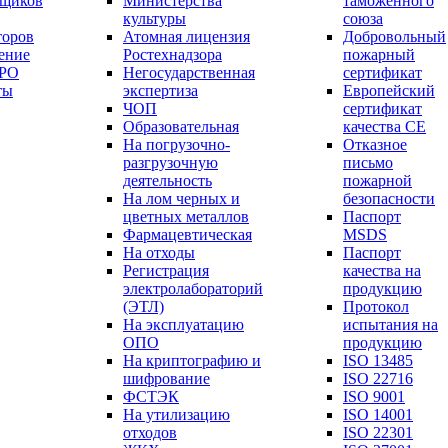
вщиков
Министерства
таможенного
культуры
союза
торов
Атомная лицензия
Добровольный
ение
Ростехнадзора
пожарный
СРО
Негосударственная
сертификат
ты
экспертиза
Европейский
ЧОП
сертификат
Образовательная
качества СЕ
На погрузочно-
Отказное
разгрузочную
письмо
деятельность
пожарной
На лом черных и
безопасности
цветных металлов
Паспорт
Фармацевтическая
МSDS
На отходы
Паспорт
Регистрация
качества на
электролабораторий
продукцию
(ЭТЛ)
Протокол
На эксплуатацию
испытания на
ОПО
продукцию
На криптографию и
ISO 13485
шифрование
ISO 22716
ФСТЭК
ISO 9001
На утилизацию
ISO 14001
отходов
ISO 22301