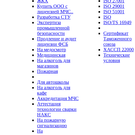
ЖКХ
ISO 27001
Купить ООО с
ISO 29001
лицензией МЧС..
ISO 51001
Разработка СТУ
ISO
Экспертиза
ISO/TS 16949
промышленной
безопасности
Сертификат
Продление и аудит
Таможенного
лицензии ФСБ
союза
На медосмотр
ХАССП 22000
Медицинская
Технические
На алкоголь для
условия
магазинов
Пожарная
Для автошколы
На алкоголь для
кафе
Аккредитация МЧС
Аттестация
технологии сварки
НАКС
На пожарную
сигнализацию
На