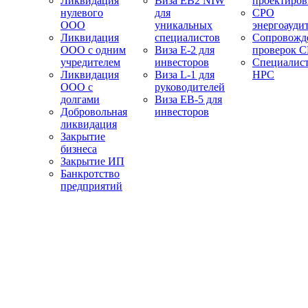
Ликвидация
Виза EB2 NIW
проектиро
нулевого
для
СРО
ООО
уникальных
энергоауди
Ликвидация
специалистов
Сопровожд
ООО с одним
Виза E-2 для
проверок 
учредителем
инвесторов
Специалис
Ликвидация
Виза L-1 для
НРС
ООО с
руководителей
долгами
Виза EB-5 для
Добровольная
инвесторов
ликвидация
Закрытие
бизнеса
Закрытие ИП
Банкротство
предприятий