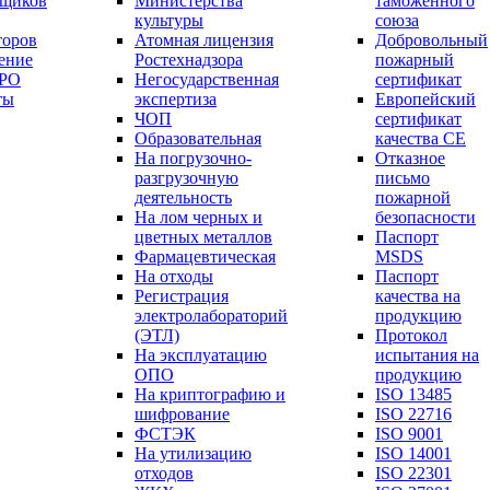
вщиков
Министерства
таможенного
культуры
союза
торов
Атомная лицензия
Добровольный
ение
Ростехнадзора
пожарный
СРО
Негосударственная
сертификат
ты
экспертиза
Европейский
ЧОП
сертификат
Образовательная
качества СЕ
На погрузочно-
Отказное
разгрузочную
письмо
деятельность
пожарной
На лом черных и
безопасности
цветных металлов
Паспорт
Фармацевтическая
МSDS
На отходы
Паспорт
Регистрация
качества на
электролабораторий
продукцию
(ЭТЛ)
Протокол
На эксплуатацию
испытания на
ОПО
продукцию
На криптографию и
ISO 13485
шифрование
ISO 22716
ФСТЭК
ISO 9001
На утилизацию
ISO 14001
отходов
ISO 22301