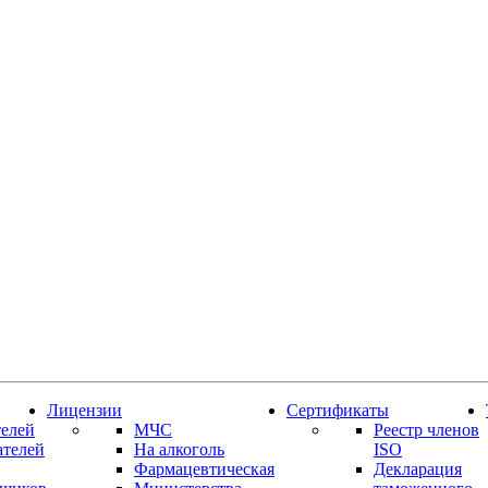
Лицензии
Сертификаты
елей
МЧС
Реестр членов
ателей
На алкоголь
ISO
Фармацевтическая
Декларация