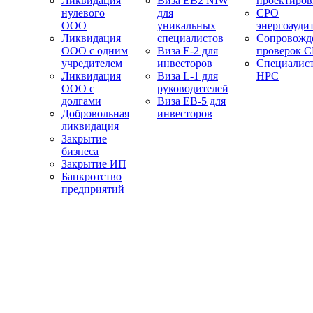
Ликвидация
Виза EB2 NIW
проектиро
нулевого
для
СРО
ООО
уникальных
энергоауди
Ликвидация
специалистов
Сопровожд
ООО с одним
Виза E-2 для
проверок 
учредителем
инвесторов
Специалис
Ликвидация
Виза L-1 для
НРС
ООО с
руководителей
долгами
Виза EB-5 для
Добровольная
инвесторов
ликвидация
Закрытие
бизнеса
Закрытие ИП
Банкротство
предприятий