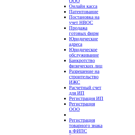
ООО
Онлайн касса
Патентование
Постановка на
учет НВОС
Продажа
готовых фирм
Юридические
адреса
Юридическое
обслуживание
Банкротство
физических лиц
Разрешение на
строительство
ИЖС
Расчетный счет
для ИП
Регистрация ИП
Регистрация
ООО
Регистрация
товарного знака
в ФИПС