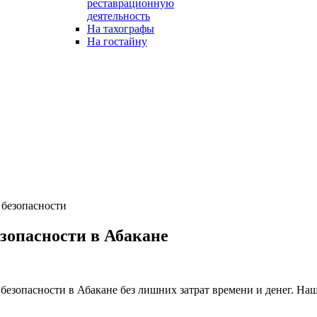
реставрационную
деятельность
На тахографы
На гостайну
 безопасности
зопасности в Абакане
езопасности в Абакане без лишних затрат времени и денег. На