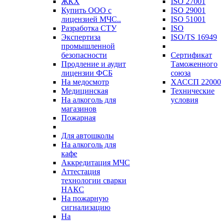
ЖКХ
ISO 27001
Купить ООО с
ISO 29001
лицензией МЧС..
ISO 51001
Разработка СТУ
ISO
Экспертиза
ISO/TS 16949
промышленной
безопасности
Сертификат
Продление и аудит
Таможенного
лицензии ФСБ
союза
На медосмотр
ХАССП 22000
Медицинская
Технические
На алкоголь для
условия
магазинов
Пожарная
Для автошколы
На алкоголь для
кафе
Аккредитация МЧС
Аттестация
технологии сварки
НАКС
На пожарную
сигнализацию
На