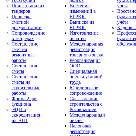
Госзакупки
долгов
бухгалте
Поиск и анализ
Внесение
учета
тендеров
изменений в
Восстан
Проверка
ЕГРЮЛ
бухгалте
сметной
Выписка из
учёта
документации
ЕГРЮЛ
Кадровы
Сопровождение
Изготовление
Професс
в тендерах
печатей
бухгалте
Составление
Международная
обслужи
смет на
регистрация
ремонтные
товарного знака
работы
Реорганизация
Составление
ООО
сметы
Специальная
Составление
оценка условий
сметы на
труда
строительные
Юридическое
работы
сопровождение
Форма 2 для
Согласование
аукциона
строительства с
ЭЦП и
Росавиацией
аккредитация
Международный
на ЭТП
бизнес
Налоговая
регистрация