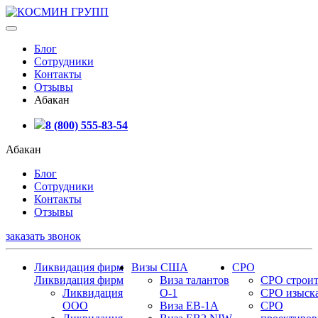
Блог
Сотрудники
Контакты
Отзывы
Абакан
8 (800) 555-83-54
Абакан
Блог
Сотрудники
Контакты
Отзывы
заказать звонок
Ликвидация фирм
Визы США
СРО
Ликвидация фирм
Виза талантов
СРО строит
Ликвидация
О-1
СРО изыск
ООО
Виза EB-1A
СРО