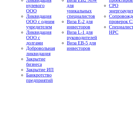
Ликвидация
Виза EB2 NIW
проектиро
нулевого
для
СРО
ООО
уникальных
энергоауди
Ликвидация
специалистов
Сопровожд
ООО с одним
Виза E-2 для
проверок 
учредителем
инвесторов
Специалис
Ликвидация
Виза L-1 для
НРС
ООО с
руководителей
долгами
Виза EB-5 для
Добровольная
инвесторов
ликвидация
Закрытие
бизнеса
Закрытие ИП
Банкротство
предприятий