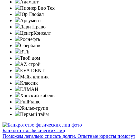
Адамант
Пионер Био Тех
Юр-Глобал
Аргумент
Дари Право
ЦентрКонсалт
Роснефть
Сбербанк
ВТБ
Твой дом
AZ-строй
EVA DENT
Майя клиник
Классик
ЕЛМАЙ
Ханский кабель
FullFrame
Жилье-групп
Первый тайм
Банкротство физических лиц
Поможем легально списать долги. Опытные юристы помогут