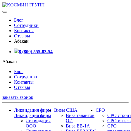
Блог
Сотрудники
Контакты
Отзывы
Абакан
8 (800) 555-83-54
Абакан
Блог
Сотрудники
Контакты
Отзывы
заказать звонок
Ликвидация фирм
Визы США
СРО
Ликвидация фирм
Виза талантов
СРО строит
Ликвидация
О-1
СРО изыск
ООО
Виза EB-1A
СРО