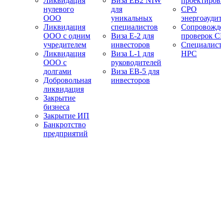
Ликвидация
Виза EB2 NIW
проектиро
нулевого
для
СРО
ООО
уникальных
энергоауди
Ликвидация
специалистов
Сопровожд
ООО с одним
Виза E-2 для
проверок 
учредителем
инвесторов
Специалис
Ликвидация
Виза L-1 для
НРС
ООО с
руководителей
долгами
Виза EB-5 для
Добровольная
инвесторов
ликвидация
Закрытие
бизнеса
Закрытие ИП
Банкротство
предприятий