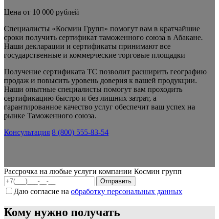
Цена от 10 000 рублей
Специалисты «Космин Групп» помогут вам в кратчайшие
сроки получить сертификат таможенного союза в Абакане.
Наши декларации и сертификаты принимают все
государственные и коммерческие торговые площадки
Получение сертификата ТС позволит расширить географию
продаж и повысить уровень доверия к вашей продукции.
Наши опытные специалисты помогут вам проходить
сертификацию быстро и без лишних затрат, а
гарантированное качество услуг обеспечит ваш успех на
рынке Таможенного союза.
Консультация
8 (800) 555-83-54
Рассрочка на любые услуги компании Космин групп
Даю согласие на
обработку персональных данных
Кому нужно получать