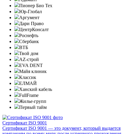
Пионер Био Тех
Юр-Глобал
Аргумент
Дари Право
ЦентрКонсалт
Роснефть
Сбербанк
ВТБ
Твой дом
AZ-строй
EVA DENT
Майя клиник
Классик
ЕЛМАЙ
Ханский кабель
FullFrame
Жилье-групп
Первый тайм
Сертификат ISO 9001
Сертификат ISO 9001 — это документ, который выдается
компаниям по всему миру после успешного прохождения ...