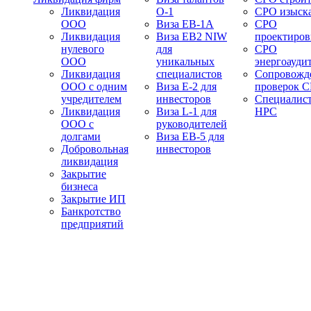
Ликвидация
О-1
СРО изыск
ООО
Виза EB-1A
СРО
Ликвидация
Виза EB2 NIW
проектиро
нулевого
для
СРО
ООО
уникальных
энергоауди
Ликвидация
специалистов
Сопровожд
ООО с одним
Виза E-2 для
проверок 
учредителем
инвесторов
Специалис
Ликвидация
Виза L-1 для
НРС
ООО с
руководителей
долгами
Виза EB-5 для
Добровольная
инвесторов
ликвидация
Закрытие
бизнеса
Закрытие ИП
Банкротство
предприятий