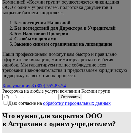
Компанией «Космин групп» осуществляется ликвидация
ООО с одним учредителем, подготовка документов и
закрытие бизнеса «под ключ».
Без посещения Налоговой
Без последствий для Директора и Учредителей
Без Налоговой Проверки
С любыми долгами
Законно снимем ограничения на ликвидацию
Наши профессионалы помогут вам быстро и правильно
оформить ликвидацию, минимизируя риски и избегая
ошибок. Мы гарантируем полное соблюдение всех
требований законодательства и предоставляем юридическую
поддержку на всех этапах процесса.
Консультация
8 (800) 555-83-54
Рассрочка на любые услуги компании Космин групп
Даю согласие на
обработку персональных данных
Что нужно для закрытия ООО
в Астрахани с одним учредителем?