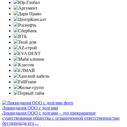
Юр-Глобал
Аргумент
Дари Право
ЦентрКонсалт
Роснефть
Сбербанк
ВТБ
Твой дом
AZ-строй
EVA DENT
Майя клиник
Классик
ЕЛМАЙ
Ханский кабель
FullFrame
Жилье-групп
Первый тайм
Ликвидация ООО с долгами
Ликвидация ООО с долгами – это прекращение
существования общества с ограниченной ответственностью
без перехода его ...