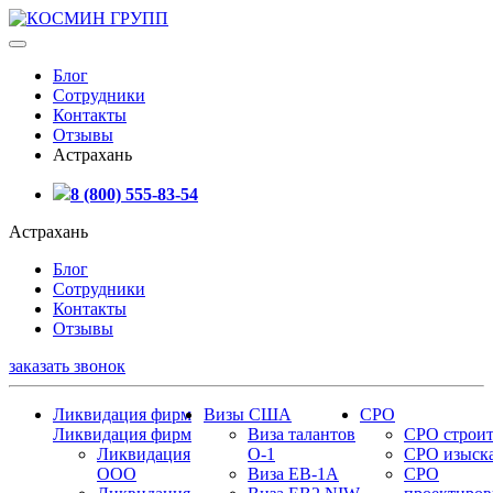
Блог
Сотрудники
Контакты
Отзывы
Астрахань
8 (800) 555-83-54
Астрахань
Блог
Сотрудники
Контакты
Отзывы
заказать звонок
Ликвидация фирм
Визы США
СРО
Ликвидация фирм
Виза талантов
СРО строит
Ликвидация
О-1
СРО изыск
ООО
Виза EB-1A
СРО