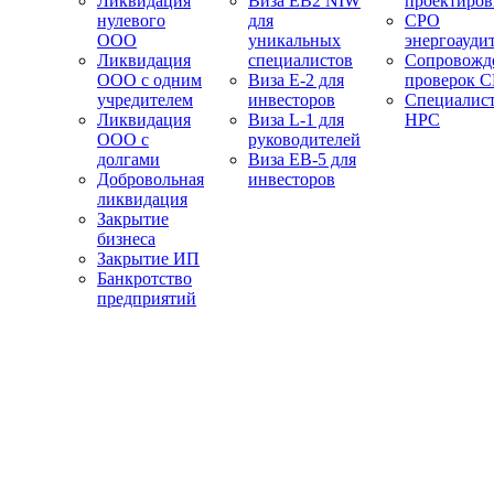
Ликвидация
Виза EB2 NIW
проектиро
нулевого
для
СРО
ООО
уникальных
энергоауди
Ликвидация
специалистов
Сопровожд
ООО с одним
Виза E-2 для
проверок 
учредителем
инвесторов
Специалис
Ликвидация
Виза L-1 для
НРС
ООО с
руководителей
долгами
Виза EB-5 для
Добровольная
инвесторов
ликвидация
Закрытие
бизнеса
Закрытие ИП
Банкротство
предприятий