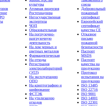
вщиков
Министерства
таможенного
культуры
союза
торов
Атомная лицензия
Добровольный
ение
Ростехнадзора
пожарный
СРО
Негосударственная
сертификат
ты
экспертиза
Европейский
ЧОП
сертификат
Образовательная
качества СЕ
На погрузочно-
Отказное
разгрузочную
письмо
деятельность
пожарной
На лом черных и
безопасности
цветных металлов
Паспорт
Фармацевтическая
МSDS
На отходы
Паспорт
Регистрация
качества на
электролабораторий
продукцию
(ЭТЛ)
Протокол
На эксплуатацию
испытания на
ОПО
продукцию
На криптографию и
ISO 13485
шифрование
ISO 22716
ФСТЭК
ISO 9001
На утилизацию
ISO 14001
отходов
ISO 22301