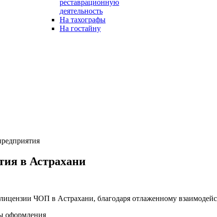
реставрационную
деятельность
На тахографы
На гостайну
предприятия
тия в Астрахани
лицензии ЧОП в Астрахани, благодаря отлаженному взаимодейс
сы оформления