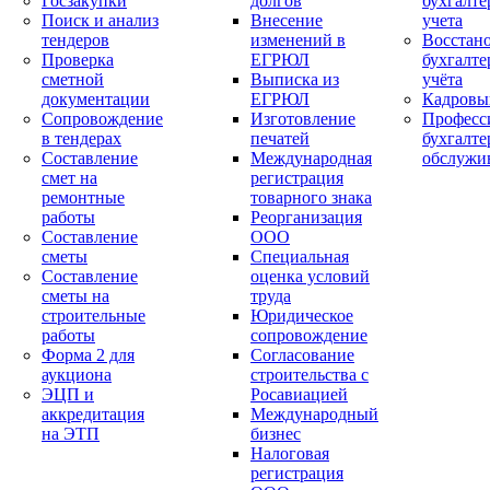
Госзакупки
долгов
бухгалте
Поиск и анализ
Внесение
учета
тендеров
изменений в
Восстан
Проверка
ЕГРЮЛ
бухгалте
сметной
Выписка из
учёта
документации
ЕГРЮЛ
Кадровы
Сопровождение
Изготовление
Професс
в тендерах
печатей
бухгалте
Составление
Международная
обслужи
смет на
регистрация
ремонтные
товарного знака
работы
Реорганизация
Составление
ООО
сметы
Специальная
Составление
оценка условий
сметы на
труда
строительные
Юридическое
работы
сопровождение
Форма 2 для
Согласование
аукциона
строительства с
ЭЦП и
Росавиацией
аккредитация
Международный
на ЭТП
бизнес
Налоговая
регистрация