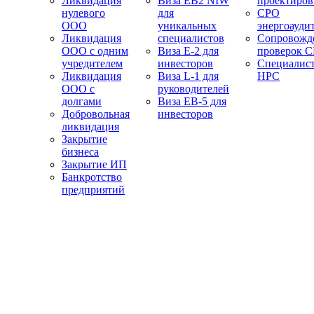
Ликвидация
Виза EB2 NIW
проектиро
нулевого
для
СРО
ООО
уникальных
энергоауди
Ликвидация
специалистов
Сопровожд
ООО с одним
Виза E-2 для
проверок 
учредителем
инвесторов
Специалис
Ликвидация
Виза L-1 для
НРС
ООО с
руководителей
долгами
Виза EB-5 для
Добровольная
инвесторов
ликвидация
Закрытие
бизнеса
Закрытие ИП
Банкротство
предприятий