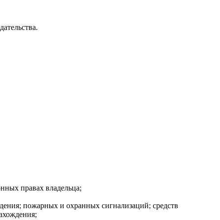
дательства.
онных правах владельца;
юдения; пожарных и охранных сигнализаций; средств
ахождения;