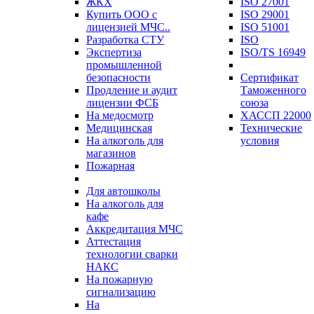
ЖКХ
ISO 27001
Купить ООО с
ISO 29001
лицензией МЧС..
ISO 51001
Разработка СТУ
ISO
Экспертиза
ISO/TS 16949
промышленной
безопасности
Сертификат
Продление и аудит
Таможенного
лицензии ФСБ
союза
На медосмотр
ХАССП 22000
Медицинская
Технические
На алкоголь для
условия
магазинов
Пожарная
Для автошколы
На алкоголь для
кафе
Аккредитация МЧС
Аттестация
технологии сварки
НАКС
На пожарную
сигнализацию
На