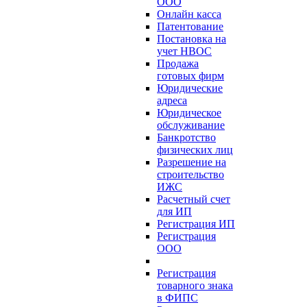
ООО
Онлайн касса
Патентование
Постановка на
учет НВОС
Продажа
готовых фирм
Юридические
адреса
Юридическое
обслуживание
Банкротство
физических лиц
Разрешение на
строительство
ИЖС
Расчетный счет
для ИП
Регистрация ИП
Регистрация
ООО
Регистрация
товарного знака
в ФИПС