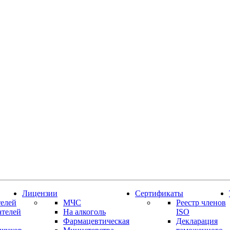
Лицензии
Сертификаты
елей
МЧС
Реестр членов
ателей
На алкоголь
ISO
Фармацевтическая
Декларация