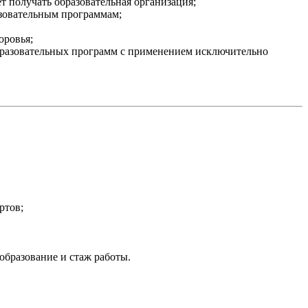
 получать образовательная организация;
азовательным программам;
оровья;
бразовательных программ с применением исключительно
ртов;
бразование и стаж работы.