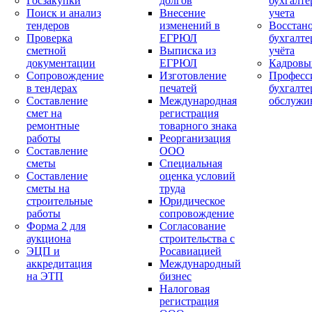
Госзакупки
долгов
бухгалте
Поиск и анализ
Внесение
учета
тендеров
изменений в
Восстан
Проверка
ЕГРЮЛ
бухгалте
сметной
Выписка из
учёта
документации
ЕГРЮЛ
Кадровы
Сопровождение
Изготовление
Професс
в тендерах
печатей
бухгалте
Составление
Международная
обслужи
смет на
регистрация
ремонтные
товарного знака
работы
Реорганизация
Составление
ООО
сметы
Специальная
Составление
оценка условий
сметы на
труда
строительные
Юридическое
работы
сопровождение
Форма 2 для
Согласование
аукциона
строительства с
ЭЦП и
Росавиацией
аккредитация
Международный
на ЭТП
бизнес
Налоговая
регистрация