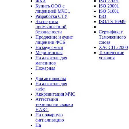
ЖКХ
ISO 27001
Купить ООО с
ISO 29001
лицензией МЧС..
ISO 51001
Разработка СТУ
ISO
Экспертиза
ISO/TS 16949
промышленной
безопасности
Сертификат
Продление и аудит
Таможенного
лицензии ФСБ
союза
На медосмотр
ХАССП 22000
Медицинская
Технические
На алкоголь для
условия
магазинов
Пожарная
Для автошколы
На алкоголь для
кафе
Аккредитация МЧС
Аттестация
технологии сварки
НАКС
На пожарную
сигнализацию
На