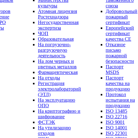
вщиков
Министерства
таможенного
культуры
союза
торов
Атомная лицензия
Добровольный
ение
Ростехнадзора
пожарный
СРО
Негосударственная
сертификат
ты
экспертиза
Европейский
ЧОП
сертификат
Образовательная
качества СЕ
На погрузочно-
Отказное
разгрузочную
письмо
деятельность
пожарной
На лом черных и
безопасности
цветных металлов
Паспорт
Фармацевтическая
МSDS
На отходы
Паспорт
Регистрация
качества на
электролабораторий
продукцию
(ЭТЛ)
Протокол
На эксплуатацию
испытания на
ОПО
продукцию
На криптографию и
ISO 13485
шифрование
ISO 22716
ФСТЭК
ISO 9001
На утилизацию
ISO 14001
отходов
ISO 22301