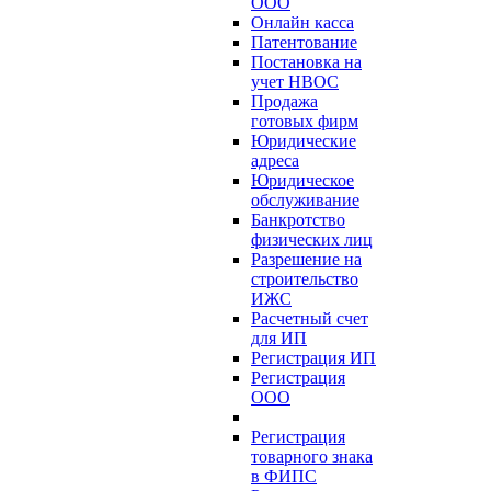
ООО
Онлайн касса
Патентование
Постановка на
учет НВОС
Продажа
готовых фирм
Юридические
адреса
Юридическое
обслуживание
Банкротство
физических лиц
Разрешение на
строительство
ИЖС
Расчетный счет
для ИП
Регистрация ИП
Регистрация
ООО
Регистрация
товарного знака
в ФИПС