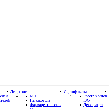
Лицензии
Сертификаты
елей
МЧС
Реестр членов
ателей
На алкоголь
ISO
Фармацевтическая
Декларация