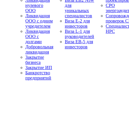
Ликвидация
Виза EB2 NIW
проектиро
нулевого
для
СРО
ООО
уникальных
энергоауди
Ликвидация
специалистов
Сопровожд
ООО с одним
Виза E-2 для
проверок 
учредителем
инвесторов
Специалис
Ликвидация
Виза L-1 для
НРС
ООО с
руководителей
долгами
Виза EB-5 для
Добровольная
инвесторов
ликвидация
Закрытие
бизнеса
Закрытие ИП
Банкротство
предприятий