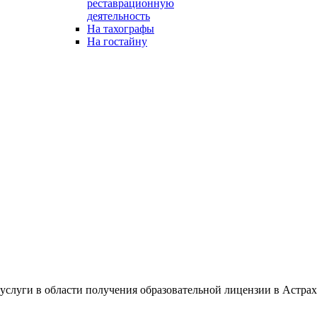
реставрационную
деятельность
На тахографы
На гостайну
услуги в области получения образовательной лицензии
в Астра