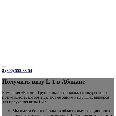
8 (800) 555-83-54
Получить визу L-1 в Абакане
Компания «Космин Групп» имеет несколько конкурентных
преимуществ, которые делают ее одним из лучших выборов
для получения визы L-1:
Мы имеем большой опыт в области иммиграционного
права, в том числе и по визам L-1. Это гарантирует, что