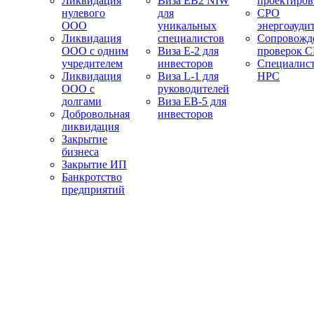
Ликвидация
Виза EB2 NIW
проектиро
нулевого
для
СРО
ООО
уникальных
энергоауди
Ликвидация
специалистов
Сопровожд
ООО с одним
Виза E-2 для
проверок 
учредителем
инвесторов
Специалис
Ликвидация
Виза L-1 для
НРС
ООО с
руководителей
долгами
Виза EB-5 для
Добровольная
инвесторов
ликвидация
Закрытие
бизнеса
Закрытие ИП
Банкротство
предприятий