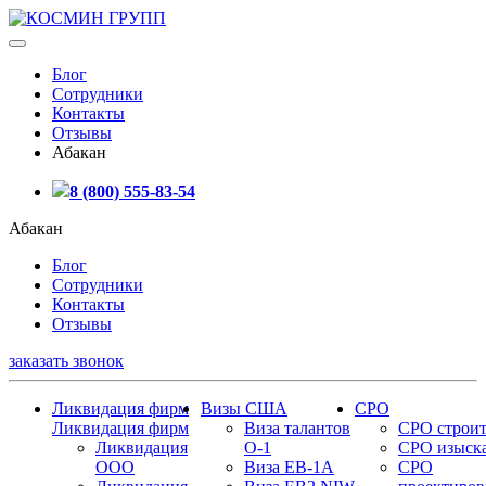
Блог
Сотрудники
Контакты
Отзывы
Абакан
8 (800) 555-83-54
Абакан
Блог
Сотрудники
Контакты
Отзывы
заказать звонок
Ликвидация фирм
Визы США
СРО
Ликвидация фирм
Виза талантов
СРО строит
Ликвидация
О-1
СРО изыск
ООО
Виза EB-1A
СРО