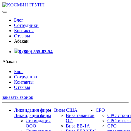
Блог
Сотрудники
Контакты
Отзывы
Абакан
8 (800) 555-83-54
Абакан
Блог
Сотрудники
Контакты
Отзывы
заказать звонок
Ликвидация фирм
Визы США
СРО
Ликвидация фирм
Виза талантов
СРО строит
Ликвидация
О-1
СРО изыск
ООО
Виза EB-1A
СРО