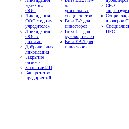
Ликвидация
Виза EB2 NIW
проектиро
нулевого
для
СРО
ООО
уникальных
энергоауди
Ликвидация
специалистов
Сопровожд
ООО с одним
Виза E-2 для
проверок 
учредителем
инвесторов
Специалис
Ликвидация
Виза L-1 для
НРС
ООО с
руководителей
долгами
Виза EB-5 для
Добровольная
инвесторов
ликвидация
Закрытие
бизнеса
Закрытие ИП
Банкротство
предприятий