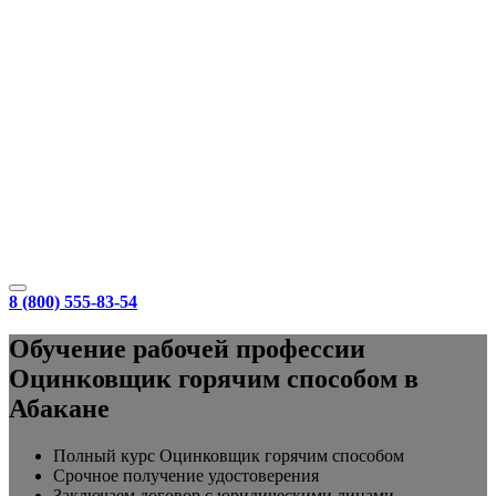
8 (800) 555-83-54
Обучение рабочей профессии
Оцинковщик горячим способом в
Абакане
Полный курс Оцинковщик горячим способом
Срочное получение удостоверения
Заключаем договор с юридическими лицами