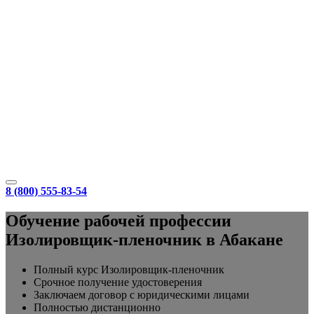
8 (800) 555-83-54
Обучение рабочей профессии
Изолировщик-пленочник в Абакане
Полный курс Изолировщик-пленочник
Срочное получение удостоверения
Заключаем договор с юридическими лицами
Полностью дистанционно