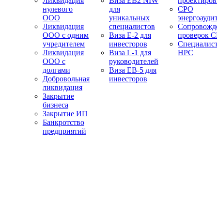
Ликвидация
Виза EB2 NIW
проектиро
нулевого
для
СРО
ООО
уникальных
энергоауди
Ликвидация
специалистов
Сопровожд
ООО с одним
Виза E-2 для
проверок 
учредителем
инвесторов
Специалис
Ликвидация
Виза L-1 для
НРС
ООО с
руководителей
долгами
Виза EB-5 для
Добровольная
инвесторов
ликвидация
Закрытие
бизнеса
Закрытие ИП
Банкротство
предприятий