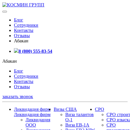
Блог
Сотрудники
Контакты
Отзывы
Абакан
8 (800) 555-83-54
Абакан
Блог
Сотрудники
Контакты
Отзывы
заказать звонок
Ликвидация фирм
Визы США
СРО
Ликвидация фирм
Виза талантов
СРО строит
Ликвидация
О-1
СРО изыск
ООО
Виза EB-1A
СРО