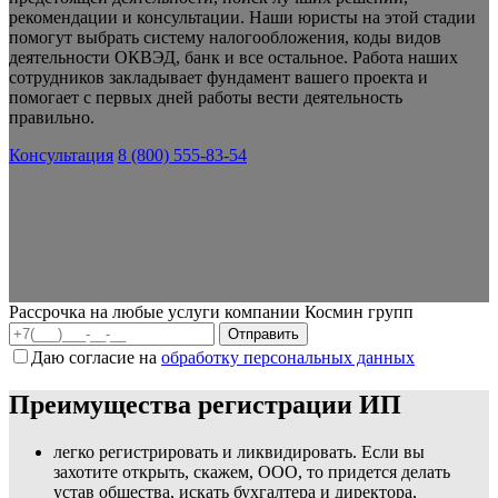
рекомендации и консультации. Наши юристы на этой стадии
помогут выбрать систему налогообложения, коды видов
деятельности ОКВЭД, банк и все остальное. Работа наших
сотрудников закладывает фундамент вашего проекта и
помогает с первых дней работы вести деятельность
правильно.
Консультация
8 (800) 555-83-54
Рассрочка на любые услуги компании Космин групп
Даю согласие на
обработку персональных данных
Преимущества регистрации ИП
легко регистрировать и ликвидировать. Если вы
захотите открыть, скажем, ООО, то придется делать
устав общества, искать бухгалтера и директора,