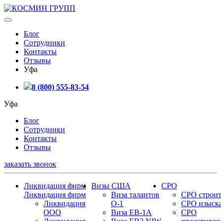
Блог
Сотрудники
Контакты
Отзывы
Уфа
8 (800) 555-83-54
Уфа
Блог
Сотрудники
Контакты
Отзывы
заказать звонок
Ликвидация фирм
Визы США
СРО
Ликвидация фирм
Виза талантов
СРО строит
Ликвидация
О-1
СРО изыск
ООО
Виза EB-1A
СРО