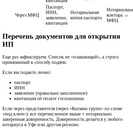
квитанция
Паспорт,
Нотариальна
ИНН,
Нотариальная
Через МФЦ
контора →
заявление,
копия паспорта
МФЦ
квитанция
Перечень документов для открытия
ИП
Еще раз зафиксируем. Список не «плавающий», а строго
привязанный к способу подачи.
Если вы подаете лично:
паспорт
ИНН
заявление (правильно заполненное)
квитанция об оплате госпошлины
Если через представителя (через «Космин групп» по схеме
«под ключ»): все перечисленное выше + нотариально
заверенная доверенность. Доверенность делается у любого
нотариуса в Уфе или другом регионе.