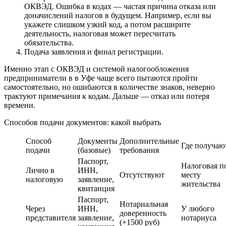
ОКВЭД. Ошибка в кодах — частая причина отказа или
доначислений налогов в будущем. Например, если вы
укажете слишком узкий код, а потом расширите
деятельность, налоговая может пересчитать
обязательства.
Подача заявления и финал регистрации.
Именно этап с ОКВЭД и системой налогообложения
предприниматели в в Уфе чаще всего пытаются пройти
самостоятельно, но ошибаются в количестве знаков, неверно
трактуют примечания к кодам. Дальше — отказ или потеря
времени.
Способов подачи документов: какой выбрать
Способ
Документы
Дополнительные
Где получаю
подачи
(базовые)
требования
Паспорт,
Налоговая п
Лично в
ИНН,
Отсутствуют
месту
налоговую
заявление,
жительства
квитанция
Паспорт,
Нотариальная
Через
ИНН,
У любого
доверенность
представителя
заявление,
нотариуса
(+1500 руб)