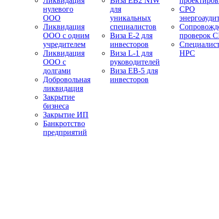
Ликвидация
Виза EB2 NIW
проектиро
нулевого
для
СРО
ООО
уникальных
энергоауди
Ликвидация
специалистов
Сопровожд
ООО с одним
Виза E-2 для
проверок 
учредителем
инвесторов
Специалис
Ликвидация
Виза L-1 для
НРС
ООО с
руководителей
долгами
Виза EB-5 для
Добровольная
инвесторов
ликвидация
Закрытие
бизнеса
Закрытие ИП
Банкротство
предприятий