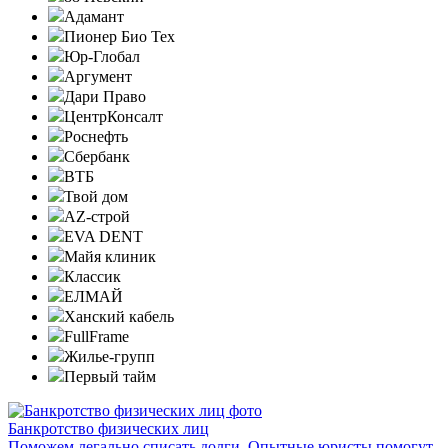
Адамант
Пионер Био Тех
Юр-Глобал
Аргумент
Дари Право
ЦентрКонсалт
Роснефть
Сбербанк
ВТБ
Твой дом
AZ-строй
EVA DENT
Майя клиник
Классик
ЕЛМАЙ
Ханский кабель
FullFrame
Жилье-групп
Первый тайм
Банкротство физических лиц
Поможем легально списать долги. Опытные юристы помогут