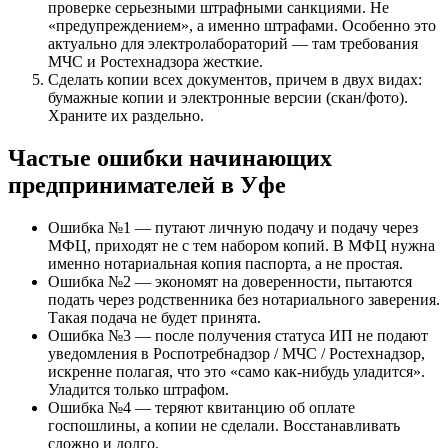
проверке серьезными штрафными санкциями. Не
«предупреждением», а именно штрафами. Особенно это
актуально для электролабораторий — там требования
МЧС и Ростехнадзора жесткие.
Сделать копии всех документов, причем в двух видах:
бумажные копии и электронные версии (скан/фото).
Храните их раздельно.
Частые ошибки начинающих
предпринимателей в Уфе
Ошибка №1 — путают личную подачу и подачу через
МФЦ, приходят не с тем набором копий. В МФЦ нужна
именно нотариальная копия паспорта, а не простая.
Ошибка №2 — экономят на доверенности, пытаются
подать через родственника без нотариального заверения.
Такая подача не будет принята.
Ошибка №3 — после получения статуса ИП не подают
уведомления в Роспотребнадзор / МЧС / Ростехнадзор,
искренне полагая, что это «само как-нибудь уладится».
Уладится только штрафом.
Ошибка №4 — теряют квитанцию об оплате
госпошлины, а копии не сделали. Восстанавливать
сложно и долго.