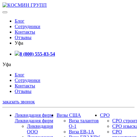
Блог
Сотрудники
Контакты
Отзывы
Уфа
8 (800) 555-83-54
Уфа
Блог
Сотрудники
Контакты
Отзывы
заказать звонок
Ликвидация фирм
Визы США
СРО
Ликвидация фирм
Виза талантов
СРО строит
Ликвидация
О-1
СРО изыск
ООО
Виза EB-1A
СРО