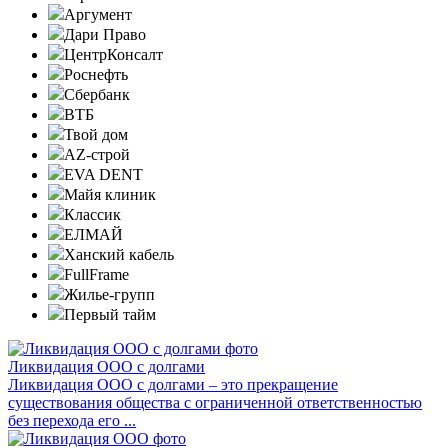
Аргумент
Дари Право
ЦентрКонсалт
Роснефть
Сбербанк
ВТБ
Твой дом
AZ-строй
EVA DENT
Майя клиник
Классик
ЕЛМАЙ
Ханский кабель
FullFrame
Жилье-групп
Первый тайм
Ликвидация ООО с долгами
Ликвидация ООО с долгами – это прекращение
существования общества с ограниченной ответственностью
без перехода его ...