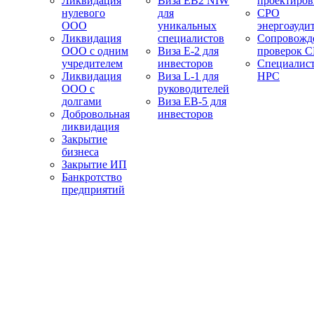
Ликвидация
Виза EB2 NIW
проектиро
нулевого
для
СРО
ООО
уникальных
энергоауди
Ликвидация
специалистов
Сопровожд
ООО с одним
Виза E-2 для
проверок 
учредителем
инвесторов
Специалис
Ликвидация
Виза L-1 для
НРС
ООО с
руководителей
долгами
Виза EB-5 для
Добровольная
инвесторов
ликвидация
Закрытие
бизнеса
Закрытие ИП
Банкротство
предприятий