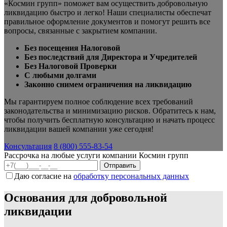
«Космин групп» поможет вам осуществить добровольную
ликвидацию быстро и легко! Наши специалисты обеспечат
правильное оформление документов и помогут решить все
вопросы, связанные с закрытием компании.
Без посещения Налоговой
Без последствий для Директора и Учредителей
Без Налоговой Проверки
С любыми долгами
Законно снимем ограничения на ликвидацию
Мы гарантируем полное соблюдение всех требований
законодательства и минимизацию рисков. Обратитесь к нам,
чтобы получить бесплатную консультацию и начать процесс
ликвидации вашей компании уже сегодня!
Консультация
8 (800) 555-83-54
Рассрочка на любые услуги компании Космин групп
Даю согласие на
обработку персональных данных
Основания для добровольной
ликвидации