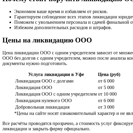
Экономим ваше время и избавляем от рисков.
Гарантируем соблюдение всех этапов ликвидации юридич
Поможем с увольнением персонала и сдачей финальной о
Избежим дополнительных расходов и штрафов.
Цены на ликвидацию ООО
Цена ликвидации ООО с одним учредителем зависит от множеств
ООО без долгов с одним учредителем, можно после анализа к
документы нужно подготовить.
Услуга ликвидации в Уфе
Цена (руб)
Ликвидация ООО с долгами
от 6 000
Ликвидация ООО
от 5 000
Ликвидация ООО с одним учредителем
от 10 000
Ликвидация нулевого ООО
от 6 000
Добровольная ликвидация
от 3 000
*Цены на сайте носят ознакомительный характер и не я
Все расчёты проводятся прозрачно, а стоимость услуг фиксир
ликвидации и закрыть фирму официально.