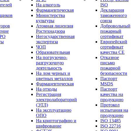
ателей
На алкоголь
ISO
Фармацевтическая
Декларация
вщиков
Министерства
таможенного
культуры
союза
торов
Атомная лицензия
Добровольный
ение
Ростехнадзора
пожарный
СРО
Негосударственная
сертификат
ты
экспертиза
Европейский
ЧОП
сертификат
Образовательная
качества СЕ
На погрузочно-
Отказное
разгрузочную
письмо
деятельность
пожарной
На лом черных и
безопасности
цветных металлов
Паспорт
Фармацевтическая
МSDS
На отходы
Паспорт
Регистрация
качества на
электролабораторий
продукцию
(ЭТЛ)
Протокол
На эксплуатацию
испытания на
ОПО
продукцию
На криптографию и
ISO 13485
шифрование
ISO 22716