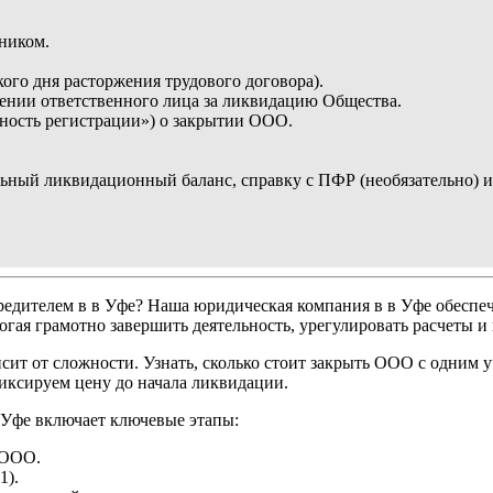
ником.
кого дня расторжения трудового договора).
чении ответственного лица за ликвидацию Общества.
ность регистрации») о закрытии ООО.
ельный ликвидационный баланс, справку с ПФР (необязательно)
едителем в в Уфе? Наша юридическая компания в в Уфе обесп
ая грамотно завершить деятельность, урегулировать расчеты и 
ит от сложности. Узнать, сколько стоит закрыть ООО с одним 
иксируем цену до начала ликвидации.
 Уфе включает ключевые этапы:
 ООО.
1).