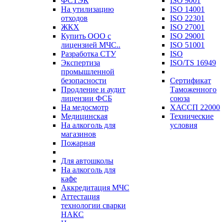
ФСТЭК
ISO 9001
На утилизацию
ISO 14001
отходов
ISO 22301
ЖКХ
ISO 27001
Купить ООО с
ISO 29001
лицензией МЧС..
ISO 51001
Разработка СТУ
ISO
Экспертиза
ISO/TS 16949
промышленной
безопасности
Сертификат
Продление и аудит
Таможенного
лицензии ФСБ
союза
На медосмотр
ХАССП 22000
Медицинская
Технические
На алкоголь для
условия
магазинов
Пожарная
Для автошколы
На алкоголь для
кафе
Аккредитация МЧС
Аттестация
технологии сварки
НАКС