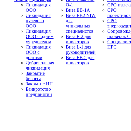
Ликвидация
О-1
СРО изыск
ООО
Виза EB-1A
СРО
Ликвидация
Виза EB2 NIW
проектиро
нулевого
для
СРО
ООО
уникальных
энергоауди
Ликвидация
специалистов
Сопровожд
ООО с одним
Виза E-2 для
проверок 
учредителем
инвесторов
Специалис
Ликвидация
Виза L-1 для
НРС
ООО с
руководителей
долгами
Виза EB-5 для
Добровольная
инвесторов
ликвидация
Закрытие
бизнеса
Закрытие ИП
Банкротство
предприятий