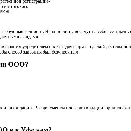
рственной регистрации».
о и итогового.
ГРЮЛ.
требующая точности. Наши юристы возьмут на себя все задачи: 
юджетными фондами.
 с одним учредителем в в Уфе для фирм с нулевой деятельност
обы способ закрытия был безупречным.
ции ООО?
ении ликвидации. Все документы после ликвидации юридическог
ОО в в Уфе нам?