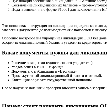
Публикация сообщения о ликвидации в «Вестнике госуда
Составление ликвидационных балансов – промежуточног
Подача заявления по форме Р16001 для исключения из Е
Это пошаговая инструкция по ликвидации юридического лица, 
заверения документов до взаимодействия с налоговой и внеб
Особенно востребована упрощенная ликвидация ООО без долгов
оформить ликвидационный баланс и уведомить кредиторов, чт
Какие документы нужны для ликвида
Решение о закрытии (единственного учредителя).
Уведомления в ИФНС и фонды.
Документы о публикации в «Вестнике».
Промежуточный ликвидационный баланс и итоговый.
Квитанция об уплате государственной пошлины.
После подачи заявления и проверки вносится запись о заверш
Почему стоит поручить ликвидацию О