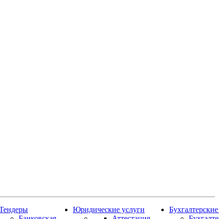
Тендеры
Юридические услуги
Бухгалтерские
Банковская
Аттестация
Бухгалт