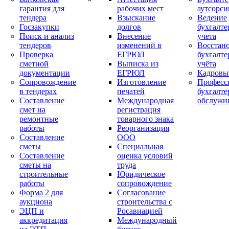
гарантия для
рабочих мест
аутсорси
тендера
Взыскание
Ведение
Госзакупки
долгов
бухгалте
Поиск и анализ
Внесение
учета
тендеров
изменений в
Восстан
Проверка
ЕГРЮЛ
бухгалте
сметной
Выписка из
учёта
документации
ЕГРЮЛ
Кадровы
Сопровождение
Изготовление
Професс
в тендерах
печатей
бухгалте
Составление
Международная
обслужи
смет на
регистрация
ремонтные
товарного знака
работы
Реорганизация
Составление
ООО
сметы
Специальная
Составление
оценка условий
сметы на
труда
строительные
Юридическое
работы
сопровождение
Форма 2 для
Согласование
аукциона
строительства с
ЭЦП и
Росавиацией
аккредитация
Международный