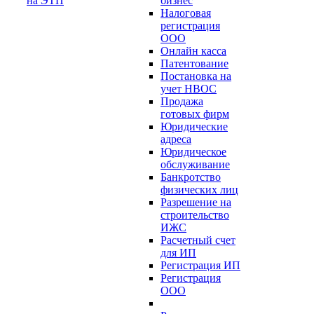
на ЭТП
бизнес
Налоговая
регистрация
ООО
Онлайн касса
Патентование
Постановка на
учет НВОС
Продажа
готовых фирм
Юридические
адреса
Юридическое
обслуживание
Банкротство
физических лиц
Разрешение на
строительство
ИЖС
Расчетный счет
для ИП
Регистрация ИП
Регистрация
ООО