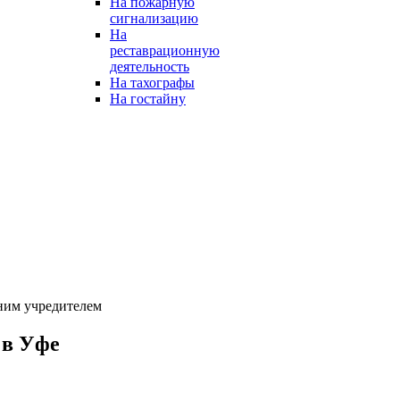
На пожарную
сигнализацию
На
реставрационную
деятельность
На тахографы
На гостайну
ним учредителем
 в Уфе