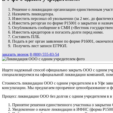
Решение о ликвидации организации единственным участ
Назначить ликвидатора.
Известить персонал об увольнении (за 2 мес. до фактичес
Известить регорган по форме Р15001 о закрытии и назна
Опубликовать сообщение в СМИ («Вестник государствен
Известить кредиторов и погасить долги перед ними.
Составить ПЛБ.
Подать в рег орган заявление по форме Р16001, окончат
Получить лист записи ЕГРЮЛ.
заказать звонок
8 (800) 555-83-54
Ищете надежный способ официально закрыть ООО с одним учр
специализируемся на официальной ликвидации компаний, помог
Стоимость ликвидации ООО с одним учредителем в в Уфе завис
консультации. Мы предлагаем прозрачное ценообразование и ф
Процесс ликвидации ООО без долгов с одним учредителем в в
Принятие решения единственного участника о закрытии
Уведомление о начале ликвидации в ИФНС (форма Р1500