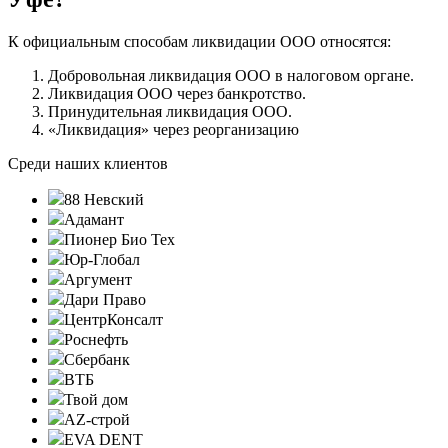
К официальным способам ликвидации ООО относятся:
Добровольная ликвидация ООО в налоговом органе.
Ликвидация ООО через банкротство.
Принудительная ликвидация ООО.
«Ликвидация» через реорганизацию
Среди наших клиентов
88 Невский
Адамант
Пионер Био Тех
Юр-Глобал
Аргумент
Дари Право
ЦентрКонсалт
Роснефть
Сбербанк
ВТБ
Твой дом
AZ-строй
EVA DENT