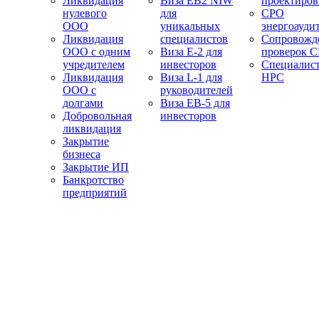
Ликвидация
Виза EB2 NIW
проектиро
нулевого
для
СРО
ООО
уникальных
энергоауди
Ликвидация
специалистов
Сопровожд
ООО с одним
Виза E-2 для
проверок 
учредителем
инвесторов
Специалис
Ликвидация
Виза L-1 для
НРС
ООО с
руководителей
долгами
Виза EB-5 для
Добровольная
инвесторов
ликвидация
Закрытие
бизнеса
Закрытие ИП
Банкротство
предприятий