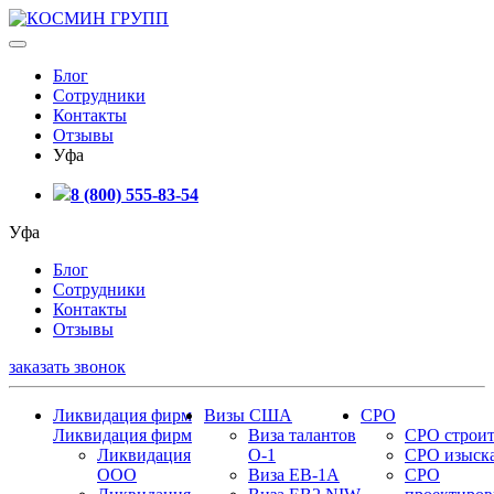
Блог
Сотрудники
Контакты
Отзывы
Уфа
8 (800) 555-83-54
Уфа
Блог
Сотрудники
Контакты
Отзывы
заказать звонок
Ликвидация фирм
Визы США
СРО
Ликвидация фирм
Виза талантов
СРО строит
Ликвидация
О-1
СРО изыск
ООО
Виза EB-1A
СРО