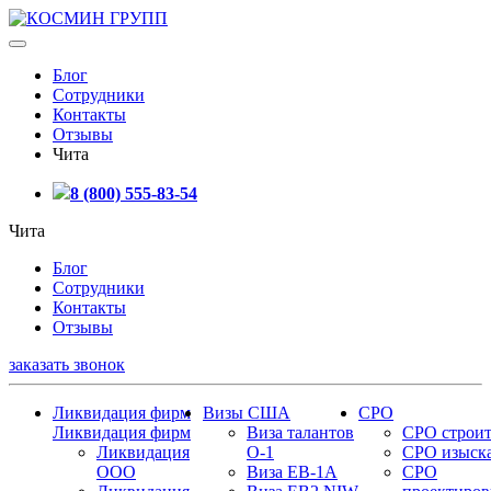
Блог
Сотрудники
Контакты
Отзывы
Чита
8 (800) 555-83-54
Чита
Блог
Сотрудники
Контакты
Отзывы
заказать звонок
Ликвидация фирм
Визы США
СРО
Ликвидация фирм
Виза талантов
СРО строит
Ликвидация
О-1
СРО изыск
ООО
Виза EB-1A
СРО