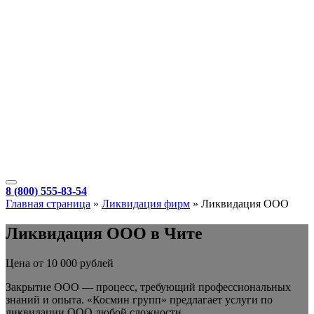
8 (800) 555-83-54
Главная страница
»
Ликвидация фирм
»
Ликвидация ООО
Ликвидация ООО в Чите
Цена от 10 000 рублей
Закрытие ООО — процесс, требующий профессиональных
знаний и опыта. «Космин групп» предлагает услуги по
ликвидации ООО любой сложности.