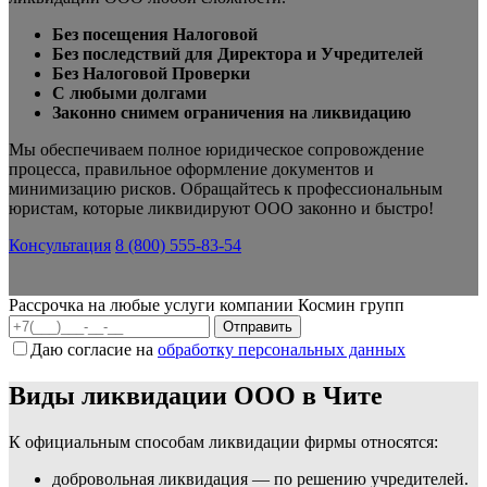
Без посещения Налоговой
Без последствий для Директора и Учредителей
Без Налоговой Проверки
С любыми долгами
Законно снимем ограничения на ликвидацию
Мы обеспечиваем полное юридическое сопровождение
процесса, правильное оформление документов и
минимизацию рисков. Обращайтесь к профессиональным
юристам, которые ликвидируют ООО законно и быстро!
Консультация
8 (800) 555-83-54
Рассрочка на любые услуги компании Космин групп
Даю согласие на
обработку персональных данных
Виды ликвидации ООО в Чите
К официальным способам ликвидации фирмы относятся:
добровольная ликвидация — по решению учредителей.