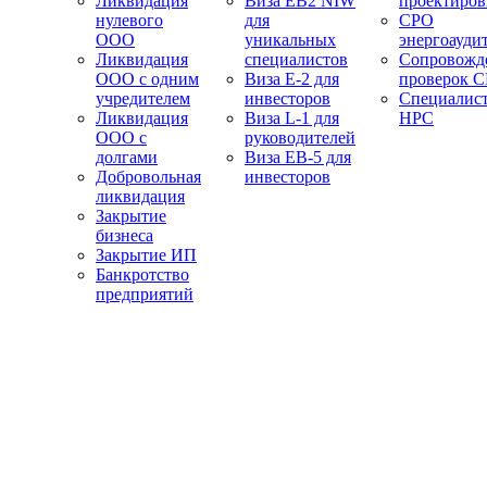
Ликвидация
Виза EB2 NIW
проектиро
нулевого
для
СРО
ООО
уникальных
энергоауди
Ликвидация
специалистов
Сопровожд
ООО с одним
Виза E-2 для
проверок 
учредителем
инвесторов
Специалис
Ликвидация
Виза L-1 для
НРС
ООО с
руководителей
долгами
Виза EB-5 для
Добровольная
инвесторов
ликвидация
Закрытие
бизнеса
Закрытие ИП
Банкротство
предприятий