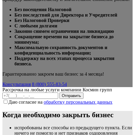
Без посещения Налоговой
Без последствий для Директора и Учредителей
Без Налоговой Проверки
С любыми долгами
Законно снимем ограничения на ликвидацию
Сокращение времени на закрытие бизнеса до
минимума;
Максимальную сохранность документов и
конфиденциальность информации;
Поддержку на всех этапах процесса закрытия
бизнеса.
Гарантированно закроем ваш бизнес за 4 месяца!
Консультация
8 (800) 555-83-54
Рассрочка на любые услуги компании Космин групп
Даю согласие на
обработку персональных данных
Когда необходимо закрыть бизнес
испробованы все способы из предыдущего пункта. Если
ничего не помогло и нет признаков оздоровления