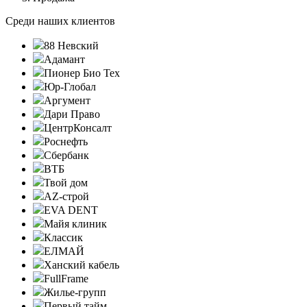
Среди наших клиентов
88 Невский
Адамант
Пионер Био Тех
Юр-Глобал
Аргумент
Дари Право
ЦентрКонсалт
Роснефть
Сбербанк
ВТБ
Твой дом
AZ-строй
EVA DENT
Майя клиник
Классик
ЕЛМАЙ
Ханский кабель
FullFrame
Жилье-групп
Первый тайм