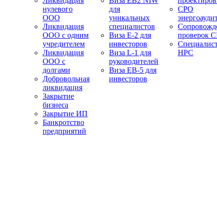
Ликвидация
Виза EB2 NIW
проектиро
нулевого
для
СРО
ООО
уникальных
энергоауди
Ликвидация
специалистов
Сопровожд
ООО с одним
Виза E-2 для
проверок 
учредителем
инвесторов
Специалис
Ликвидация
Виза L-1 для
НРС
ООО с
руководителей
долгами
Виза EB-5 для
Добровольная
инвесторов
ликвидация
Закрытие
бизнеса
Закрытие ИП
Банкротство
предприятий