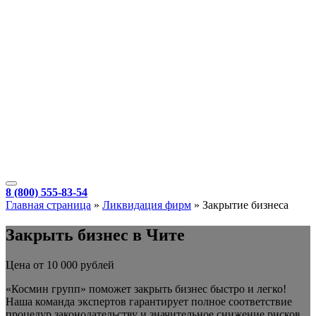
8 (800) 555-83-54
Главная страница
»
Ликвидация фирм
»
Закрытие бизнеса
Закрыть бизнес в Чите
Цена от 10 000 рублей
«Космин групп» поможет закрыть бизнес быстро и легко!
Наша команда экспертов гарантирует полное соответствие
процедур законодательству и значительное снижение рисков.