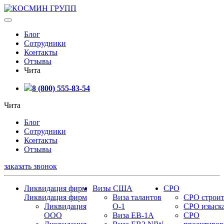
Блог
Сотрудники
Контакты
Отзывы
Чита
8 (800) 555-83-54
Чита
Блог
Сотрудники
Контакты
Отзывы
заказать звонок
Ликвидация фирм
Визы США
СРО
Ликвидация фирм
Виза талантов
СРО строит
Ликвидация
О-1
СРО изыск
ООО
Виза EB-1A
СРО