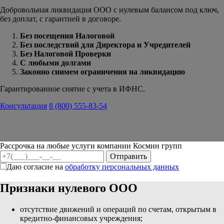
Добровольная ликвидация ООО с нулевым балансом под ключ,
без доплат, с гарантией в договоре.
Без посещения Налоговой
Без последствий для Директора и Учредителей
Без Налоговой Проверки
С любыми долгами
Законно снимем ограничения на ликвидацию
Гарантированное снятие с учета в ИФНС.
Консультация
8 (800) 555-83-54
Рассрочка на любые услуги компании Космин групп
Даю согласие на
обработку персональных данных
Признаки нулевого ООО
отсутствие движений и операций по счетам, открытым в
кредитно-финансовых учреждения;