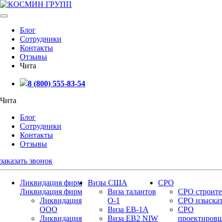
Блог
Сотрудники
Контакты
Отзывы
Чита
8 (800) 555-83-54
Чита
Блог
Сотрудники
Контакты
Отзывы
заказать звонок
Ликвидация фирм
Визы США
СРО
Ликвидация фирм
Виза талантов
СРО строите
Ликвидация
О-1
СРО изыска
ООО
Виза EB-1A
СРО
Ликвидация
Виза EB2 NIW
проектиров