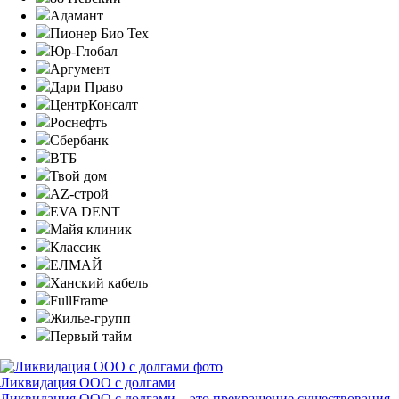
Адамант
Пионер Био Тех
Юр-Глобал
Аргумент
Дари Право
ЦентрКонсалт
Роснефть
Сбербанк
ВТБ
Твой дом
AZ-строй
EVA DENT
Майя клиник
Классик
ЕЛМАЙ
Ханский кабель
FullFrame
Жилье-групп
Первый тайм
Ликвидация ООО с долгами
Ликвидация ООО с долгами – это прекращение существования