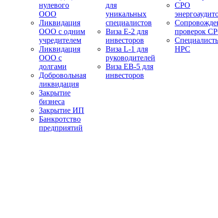
нулевого
для
СРО
ООО
уникальных
энергоаудит
Ликвидация
специалистов
Сопровожде
ООО с одним
Виза E-2 для
проверок С
учредителем
инвесторов
Специалист
Ликвидация
Виза L-1 для
НРС
ООО с
руководителей
долгами
Виза EB-5 для
Добровольная
инвесторов
ликвидация
Закрытие
бизнеса
Закрытие ИП
Банкротство
предприятий